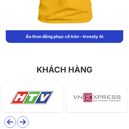
Áo thun đồng phục cổ tròn – Investy AI
KHÁCH HÀNG
Giới Thiệu Áo Polo Đồng Phục Doora
Đồng phục DONY thiết kế mẫu áo
đồng phục công ty
này dành riêng cho Doora nhằm đáp ứng nhu cầu