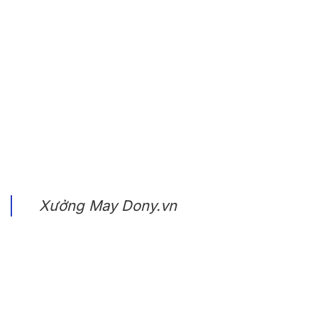
THÔNG TIN – CHÍNH SÁCH
Chính sách Chất Lượng
Chính sách bảo mật
Chính sách giao hàng & đổi trả
Chính sách vận chuyển
Chính sách bảo hành
Chính sách mua hàng
Hình thức thanh toán
Xưởng May Dony.vn
THÔNG TIN – CHÍNH SÁCH
Áo thun đồng phục
Áo khoác đồng phục