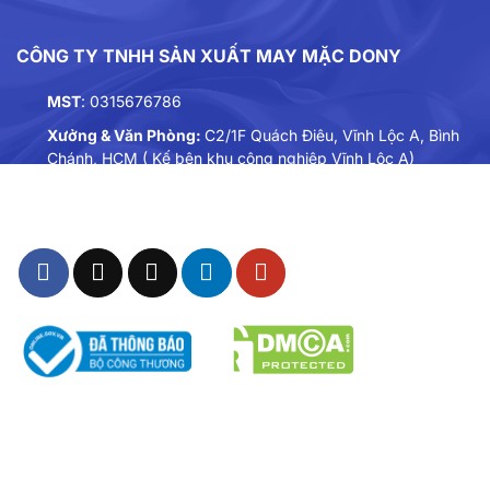
CÔNG TY TNHH SẢN XUẤT MAY MẶC DONY
MST
: 0315676786
Xưởng & Văn Phòng:
C2/1F Quách Điêu, Vĩnh Lộc A, Bình
Chánh, HCM ( Kế bên khu công nghiệp Vĩnh Lộc A)
Điện thoại:
0901893234
Email:
dongphuc@dony.vn
THÔNG TIN – CHÍNH SÁCH