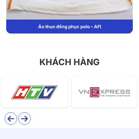
Áo thun đồng phục polo – AFI
KHÁCH HÀNG
Giới thiệu thông tin áo polo đồng phục T49
Áo polo T49 thiết kế unisex hiện đại, chất liệu thun trơn