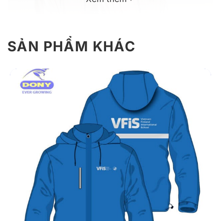
SẢN PHẨM KHÁC
Áo khoác phản quang mẫu 09 màu nâu mũ liền linh
hoạt.