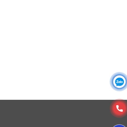
Áo sơ mi đồng phục
Đồng phục công ty
Đồng phục công sở
Đồng phục spa
Đồng phục công nhân
DONY cung cấp dịch vụ đa dạng theo đơn đặt hàng: Hoàn
thiện trọn gói (thiết kế, nguồn vải, may – in – thêu – ra rập –
đóng gói – vận chuyển) hoặc gia công 1 phần theo yêu cầu.
© Copyright 2025, Xưởng May, In, Thêu Đồng Phục Dony