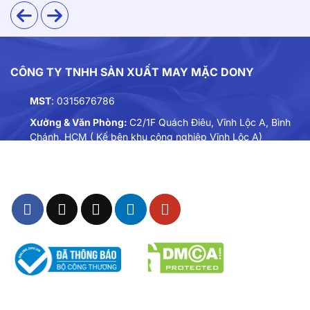
Áo sử dụng vải dù mềm – nhẹ – thoáng, hạn chế bám
bụi và kháng nước nhẹ. Chất liệu dễ giặt, mau khô và
thích hợp cho môi trường vận động liên tục.
CÔNG TY TNHH SẢN XUẤT MAY MẶC DONY
2. Thiết kế
MST
: 0315676786
Form suông thoải mái, tôn dáng và không gây cản trở
Xưởng & Văn Phòng:
C2/1F Quách Điêu, Vĩnh Lộc A, Bình
khi di chuyển. Tông nâu be hiện đại giúp áo phù hợp
Chánh, HCM ( Kế bên khu công nghiệp Vĩnh Lộc A)
cho cả nam và nữ. Hai túi kéo hai bên giúp đựng đồ
Điện thoại:
0901893234
tiện lợi khi làm việc.
Email:
dongphuc@dony.vn
3. Màu sắc
Màu nâu be trung tính – sang, sạch, dễ phối logo
thương hiệu. Dải phản quang màu bạc nổi bật chạy
dọc tay áo giúp tăng khả năng nhận diện trong điều
kiện thiếu sáng.