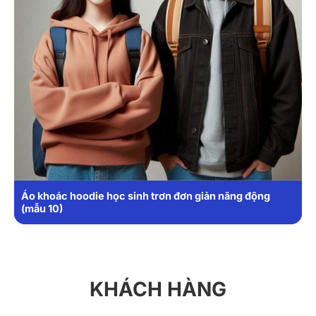
Áo khoác hoodie học sinh trơn đơn giản năng động
(mẫu 10)
KHÁCH HÀNG