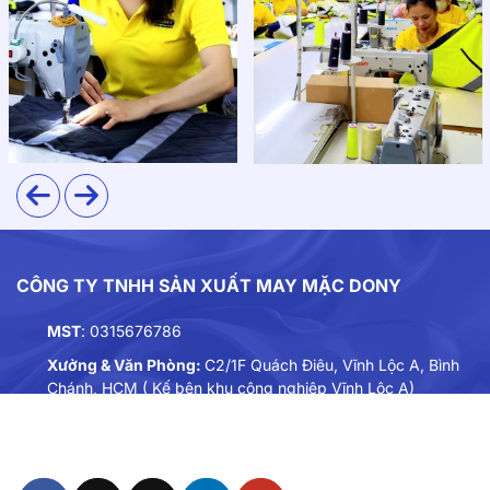
CÔNG TY TNHH SẢN XUẤT MAY MẶC DONY
MST
: 0315676786
Xưởng & Văn Phòng:
C2/1F Quách Điêu, Vĩnh Lộc A, Bình
Chánh, HCM ( Kế bên khu công nghiệp Vĩnh Lộc A)
Điện thoại:
0901893234
Email:
dongphuc@dony.vn
1. Chất liệu