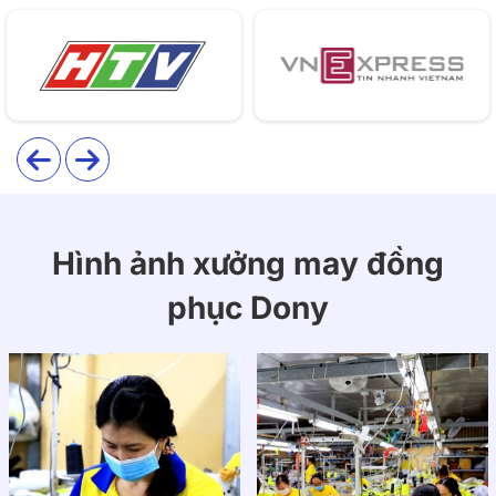
Giới thiệu áo khoác bomber học sinh
mẫu 08 màu xanh rêu
Áo khoác học sinh mẫu 08 mang lại vẻ ngoài năng
động, cá tính nhưng vẫn đảm bảo sự thoải mái tối đa
cho các em học sinh. Thiết kế kết hợp hoàn hảo giữa
tính thời trang và tiện dụng.
Hình ảnh xưởng may đồng
phục Dony