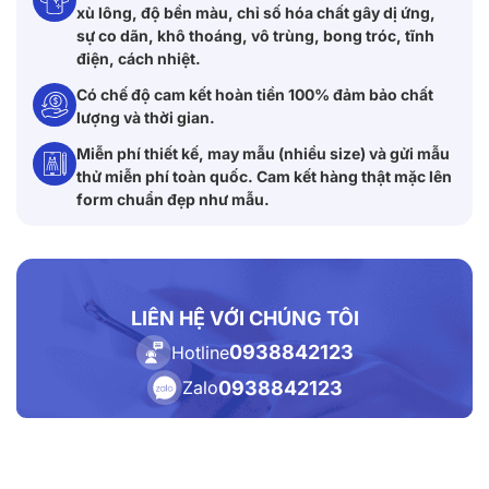
xù lông, độ bền màu, chỉ số hóa chất gây dị ứng,
sự co dãn, khô thoáng, vô trùng, bong tróc, tĩnh
điện, cách nhiệt.
Có chế độ cam kết hoàn tiền 100% đảm bảo chất
lượng và thời gian.
Miễn phí thiết kế, may mẫu (nhiều size) và gửi mẫu
thử miễn phí toàn quốc. Cam kết hàng thật mặc lên
form chuẩn đẹp như mẫu.
LIÊN HỆ VỚI CHÚNG TÔI
0938842123
Hotline
0938842123
Zalo