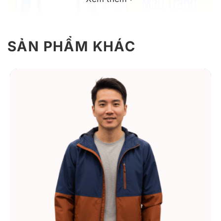
SẢN PHẨM KHÁC
Áo khoác gió công ty mẫu 02 phối màu trắng xanh
Giới thiệu thông tin áo khoác gió công
ty mẫu 02 trắng phối xanh
Áo khoác gió công ty mẫu 02 kết hợp hài hòa giữa thời
trang, tiện ích và nhận diện thương hiệu. Thiết kế
chuyên dụng giúp bảo vệ người mặc khỏi gió, bụi và