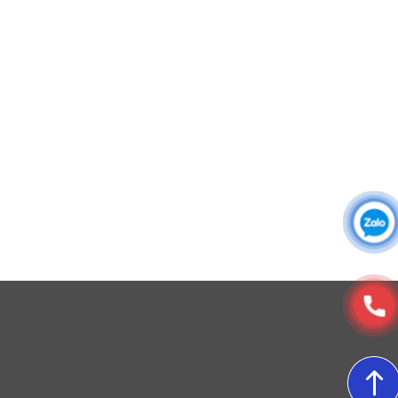
Đồng phục công ty
Đồng phục công sở
Đồng phục spa
Đồng phục công nhân
DONY cung cấp dịch vụ đa dạng theo đơn đặt hàng: Hoàn
thiện trọn gói (thiết kế, nguồn vải, may – in – thêu – ra rập –
đóng gói – vận chuyển) hoặc gia công 1 phần theo yêu cầu.
© Copyright 2025, Xưởng May, In, Thêu Đồng Phục Dony
5. Cổ áo
Cổ áo dáng cao nhẹ, đứng form, không có mũ, tạo sự
gọn gàng và chuyên nghiệp. Thiết kế này không chỉ
giữ ấm tốt vùng cổ khi làm việc ngoài trời mà còn đảm