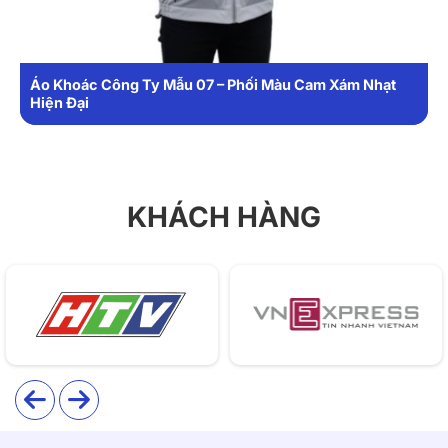
môi trường làm việc ngoài trời hoặc sự kiện cần sự
năng động, chuyên nghiệp.
1. Chất liệu
Áo Khoác Công Ty Mẫu 07 – Phối Màu Cam Xám Nhạt
Hiện Đại
Mẫu áo khoác AK39 được may từ chất liệu vải dù gió
cao cấp, nổi bật với khả năng chống thấm nhẹ, chống
gió hiệu quả và giữ ấm tốt trong điều kiện thời tiết thay
đổi. Vải có bề mặt trơn mịn, không nhăn, không xù, dễ
KHÁCH HÀNG
vệ sinh và nhanh khô.