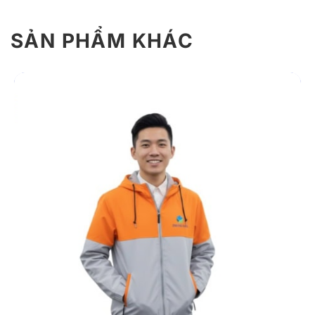
SẢN PHẨM KHÁC
Giới thiệu thông tin áo khoác đồng phục
AK39
Áo khoác đồng phục AK39 mang phong cách thể thao
hiện đại với thiết kế suông gọn, cổ cao, màu cam phối
xám nổi bật. Áo được may từ vải dù gió cao cấp có
khả năng chống thấm nhẹ, giữ ấm tốt và phù hợp cho