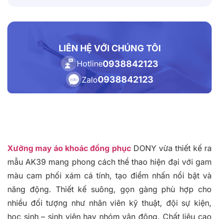
LIÊN HỆ VỚI CHÚNG TÔI
0938842123
Hotline
0938842123
Zalo
Xưởng may áo khoác đồng phục
DONY vừa thiết kế ra
mẫu AK39 mang phong cách thể thao hiện đại với gam
màu cam phối xám cá tính, tạo điểm nhấn nổi bật và
năng động. Thiết kế suông, gọn gàng phù hợp cho
nhiều đối tượng như nhân viên kỹ thuật, đội sự kiện,
học sinh – sinh viên hay nhóm vận động. Chất liệu cao