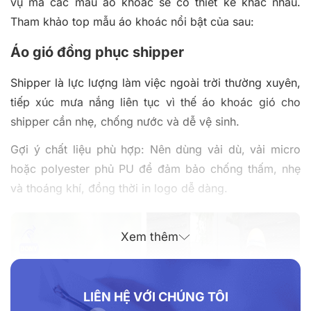
vụ mà các mẫu áo khoác sẽ có thiết kế khác nhau.
Tham khảo top mẫu áo khoác nổi bật của sau:
Áo gió đồng phục shipper
Shipper là lực lượng làm việc ngoài trời thường xuyên,
tiếp xúc mưa nắng liên tục vì thế áo khoác gió cho
shipper cần nhẹ, chống nước và dễ vệ sinh.
Gợi ý chất liệu phù hợp: Nên dùng vải dù, vải micro
hoặc polyester phủ PU để đảm bảo chống thấm, nhẹ
và thoáng khí, đồng thời in logo dễ dàng.
Xem thêm
LIÊN HỆ VỚI CHÚNG TÔI