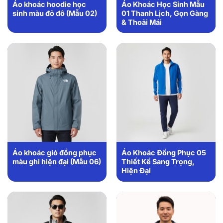
Áo khoác hoodie học
Áo Khoác Học Sinh Mẫu
sinh màu đỏ đô (Mẫu 02)
01 Thanh Lịch, Gọn Gàng
& Thoải Mái
Áo khoác gió đồng phục
Áo Khoác Đồng Phục 05
màu ghi hiện đại (Mẫu 06)
Thiết Kế Sang Trọng,
Hiện Đại