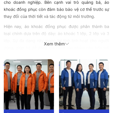
cho doanh nghiệp. Bên cạnh vai trò quảng bá, áo
khoác đồng phục còn đảm bảo bảo vệ cơ thể trước sự
thay đổi của thời tiết và tác động từ môi trường.
Hiện nay, áo khoác đồng phục được phân thành ba
loại chính dựa trên độ dày: áo khoác 1 lớp, 2 lớp và 3
lớp. Sự đa dạng này mang lại tính linh hoạt cho người
Xem thêm
dùng, giúp họ dễ dàng lựa chọn sản phẩm phù hợp với
sở thích cá nhân và điều kiện khí hậu khác nhau.
Những mẫu áo khoác đồng phục của
Đồng Phục Dony có sẵn