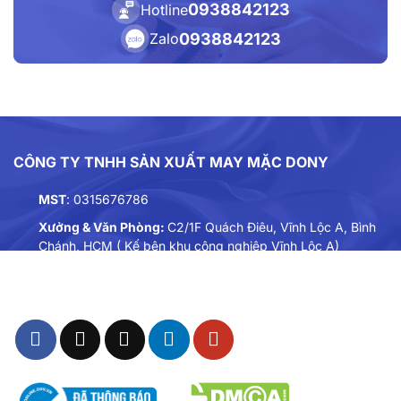
0938842123
Hotline
0938842123
Zalo
CÔNG TY TNHH SẢN XUẤT MAY MẶC DONY
MST
: 0315676786
Xưởng & Văn Phòng:
C2/1F Quách Điêu, Vĩnh Lộc A, Bình
Chánh, HCM ( Kế bên khu công nghiệp Vĩnh Lộc A)
Điện thoại:
0901893234
Email:
dongphuc@dony.vn