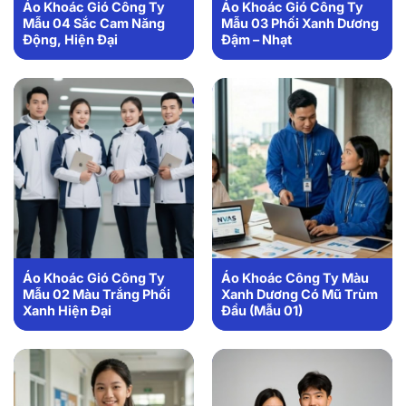
Áo Khoác Gió Công Ty
Áo Khoác Gió Công Ty
Mẫu 04 Sắc Cam Năng
Mẫu 03 Phối Xanh Dương
Động, Hiện Đại
Đậm – Nhạt
Áo Khoác Gió Công Ty
Áo Khoác Công Ty Màu
Mẫu 02 Màu Trắng Phối
Xanh Dương Có Mũ Trùm
Xanh Hiện Đại
Đầu (Mẫu 01)