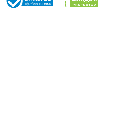
Áo khoác gió đồng phục shipper.
Áo khoác gió đồng phục công ty
THÔNG TIN – CHÍNH SÁCH
Với dân văn phòng hoặc nhân sự làm việc trong các sự
Chính sách Chất Lượng
kiện, áo khoác cần thanh lịch, gọn gàng, dễ phối với
Chính sách bảo mật
trang phục khác.
Chính sách giao hàng & đổi trả
Gợi ý chất liệu phù hợp: Polyester, tricot, hoặc dù caro
Chính sách vận chuyển
giúp giữ ấm vừa phải, chống bụi, không nhăn, tạo vẻ
Chính sách bảo hành
chuyên nghiệp.
Chính sách mua hàng
Hình thức thanh toán