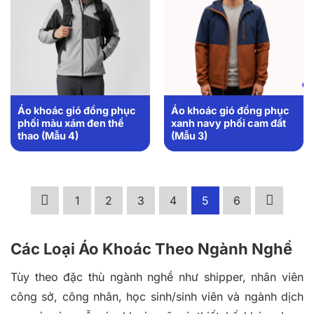
Áo khoác gió đồng phục
Áo khoác gió đồng phục
phối màu xám đen thể
xanh navy phối cam đất
thao (Mẫu 4)
(Mẫu 3)
1
2
3
4
5
6
Các Loại Áo Khoác Theo Ngành Nghề
Tùy theo đặc thù ngành nghề như shipper, nhân viên
công sở, công nhân, học sinh/sinh viên và ngành dịch