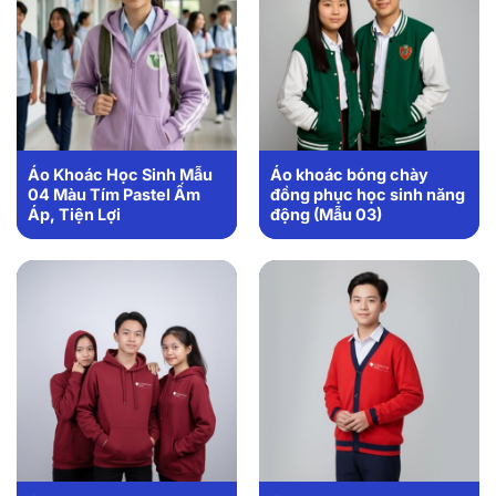
Áo Khoác Học Sinh Mẫu
Áo khoác bóng chày
04 Màu Tím Pastel Ấm
đồng phục học sinh năng
Áp, Tiện Lợi
động (Mẫu 03)