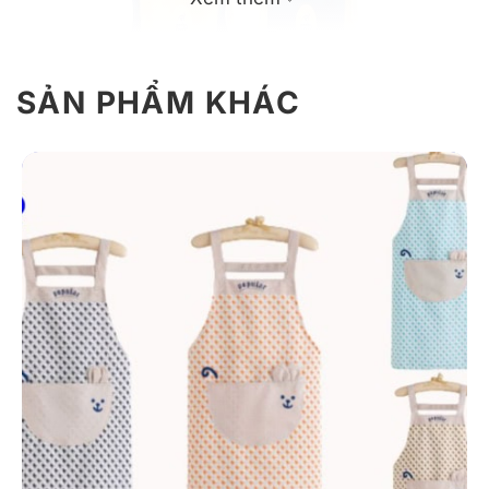
SẢN PHẨM KHÁC
Mẫu tạo dề làm quà tặng cổ yếm dáng dài đẹp mắt
Giới thiệu sản phẩm: Tạp dề quà tặng
DONY
Mẫu tạp dề quà tặng cổ yếm dáng dài là một trong
những sản phẩm được yêu thích nhất tại xưởng may
DONY nhờ phong cách thiết kế trẻ trung và họa tiết in