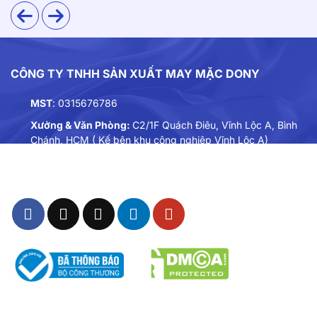
CÔNG TY TNHH SẢN XUẤT MAY MẶC DONY
MST
: 0315676786
Xưởng & Văn Phòng:
C2/1F Quách Điêu, Vĩnh Lộc A, Bình
Chánh, HCM ( Kế bên khu công nghiệp Vĩnh Lộc A)
Điện thoại:
0901893234
Email:
dongphuc@dony.vn