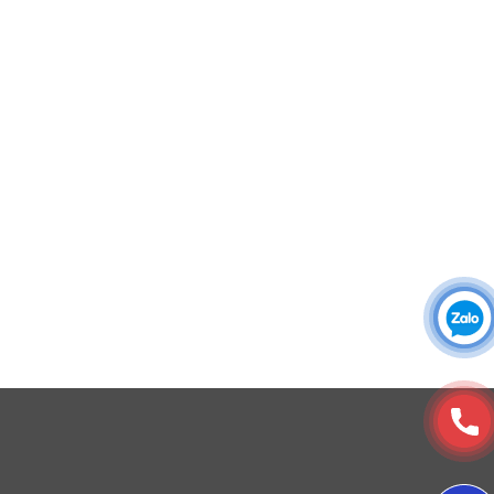
Áo sơ mi đồng phục
Đồng phục công ty
Đồng phục công sở
Đồng phục spa
Đồng phục công nhân
DONY cung cấp dịch vụ đa dạng theo đơn đặt hàng: Hoàn
thiện trọn gói (thiết kế, nguồn vải, may – in – thêu – ra rập –
đóng gói – vận chuyển) hoặc gia công 1 phần theo yêu cầu.
© Copyright 2025, Xưởng May, In, Thêu Đồng Phục Dony