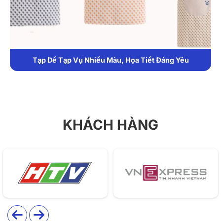
ấn sắc nét. Sản phẩm hướng tới phân khúc quà tặng
doanh nghiệp cao cấp hoặc sử dụng
may đồng phục
tạp dề quán trà sữa, cà phê, đầu bếp theo yêu cầu
.
1. Chất liệu
Tạp Dề Tạp Vụ Nhiều Màu, Họa Tiết Đáng Yêu
Sản phẩm được may từ các loại vải chuyên dụng như
Kaki thun
,
vải Xi
hoặc
vải Bố (Canvas)
. Ưu điểm của
các dòng vải này là độ bền cao, bề mặt vải lì giúp giữ
form dáng tốt, đồng thời hạn chế tối đa việc thấm hút
KHÁCH HÀNG
dầu mỡ hay vết bẩn vào quần áo bên trong. Vải có khả
năng chịu được tần suất giặt giũ liên tục mà không bị
xù lông hay bạc màu nhanh chóng.
2. Thiết kế
Mẫu tạp dề sở hữu thiết kế cổ yếm dáng dài, che chắn
tốt từ ngực đến đầu gối. Điểm nhấn đặc biệt chính là