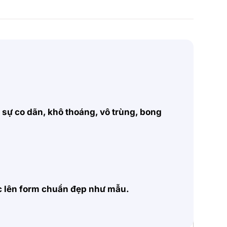
, sự co dãn, khô thoáng, vô trùng, bong
ặc lên form chuẩn đẹp như mẫu.