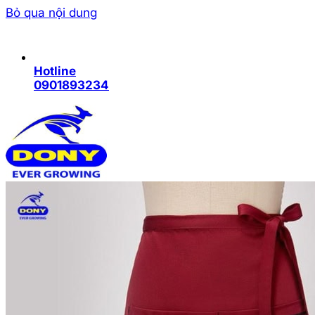
Bỏ qua nội dung
Hotline
0901893234
Trang chủ