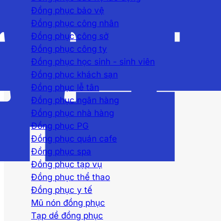
Đồng phục bảo vệ
Đồng phục công nhân
Đồng phục công sở
Đồng phục công ty
Đồng phục học sinh - sinh viên
Đồng phục khách sạn
Đồng phục lễ tân
Đồng phục ngân hàng
Đồng phục nhà hàng
Đồng phục PG
Đồng phục quán cafe
Đồng phục spa
Đồng phục tạp vụ
Đồng phục thể thao
Đồng phục y tế
Mũ nón đồng phục
Tạp dề đồng phục