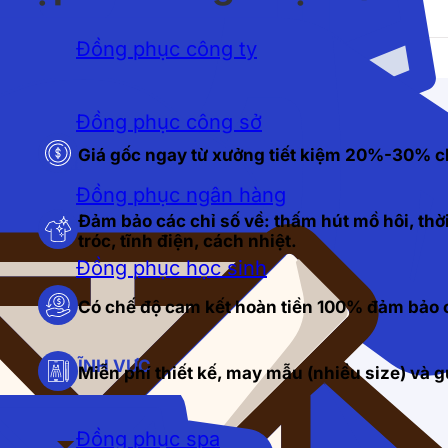
Đồng phục công ty
Đồng phục công sở
Giá gốc ngay từ xưởng tiết kiệm 20%-30% c
Đồng phục ngân hàng
Đảm bảo các chỉ số về: thấm hút mồ hôi, thời
tróc, tĩnh điện, cách nhiệt.
Đồng phục học sinh
Có chế độ cam kết hoàn tiền 100% đảm bảo c
LĨNH VỰC
Miễn phí thiết kế, may mẫu (nhiều size) và
Đồng phục spa