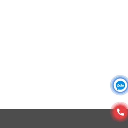
Áo khoác đồng phục
Áo sơ mi đồng phục
Đồng phục công ty
Đồng phục công sở
Đồng phục spa
Đồng phục công nhân
DONY cung cấp dịch vụ đa dạng theo đơn đặt hàng: Hoàn
thiện trọn gói (thiết kế, nguồn vải, may – in – thêu – ra rập –
đóng gói – vận chuyển) hoặc gia công 1 phần theo yêu cầu.
© Copyright 2025, Xưởng May, In, Thêu Đồng Phục Dony