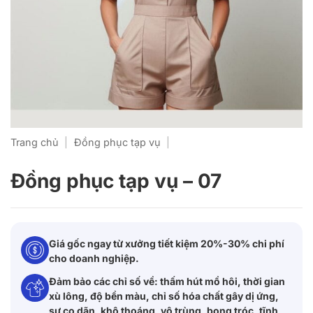
Trang chủ
|
Đồng phục tạp vụ
|
Đồng phục tạp vụ – 07
Giá gốc ngay từ xưởng tiết kiệm 20%-30% chi phí
cho doanh nghiệp.
Đảm bảo các chỉ số về: thấm hút mồ hôi, thời gian
xù lông, độ bền màu, chỉ số hóa chất gây dị ứng,
sự co dãn, khô thoáng, vô trùng, bong tróc, tĩnh