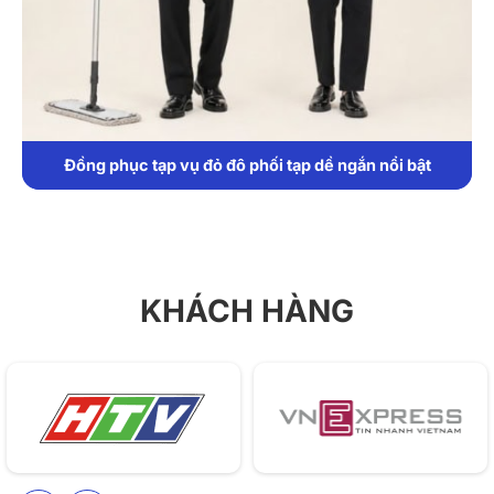
Đồng phục tạp vụ đỏ đô phối tạp dề ngắn nổi bật
KHÁCH HÀNG