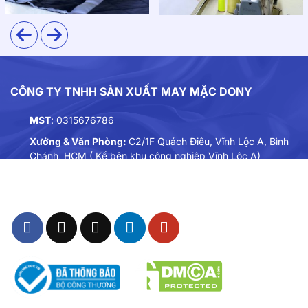
CÔNG TY TNHH SẢN XUẤT MAY MẶC DONY
MST
: 0315676786
Xưởng & Văn Phòng:
C2/1F Quách Điêu, Vĩnh Lộc A, Bình
Chánh, HCM ( Kế bên khu công nghiệp Vĩnh Lộc A)
Điện thoại:
0901893234
Email:
dongphuc@dony.vn