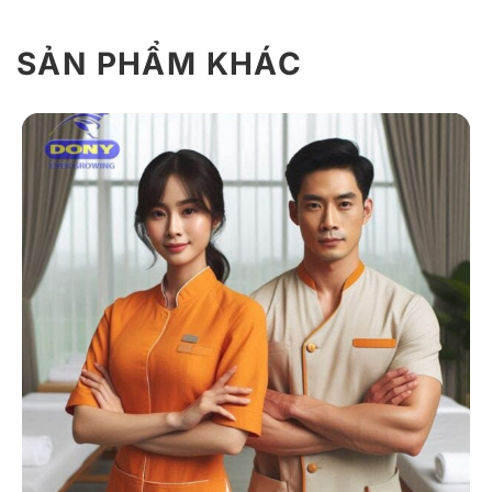
SẢN PHẨM KHÁC
Giới thiệu Đồng phục Spa S06 tay lửng
vạt chéo
Đồng phục spa S06 là mẫu trang phục được thiết kế
theo phong cách truyền thống Nhật Bản, mang lại vẻ
ngoài thanh lịch, kín đáo và đầy ấn tượng. Mẫu đồng
phục này đặc biệt phù hợp với những spa có phong
cách Á Đông, tạo cảm giác thư giãn và chuyên nghiệp
cho không gian dịch vụ.
Chất liệu
Đồng phục spa S06 được làm từ lụa tổng hợp, có độ