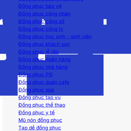
Đồng phục bảo vệ
Đồng phục công nhân
Đồng phục công sở
Đồng phục công ty
Đồng phục học sinh - sinh viên
Đồng phục khách sạn
Đồng phục lễ tân
Đồng phục ngân hàng
Đồng phục nhà hàng
Đồng phục PG
Đồng phục quán cafe
Đồng phục spa
Đồng phục tạp vụ
Đồng phục thể thao
Đồng phục y tế
Mũ nón đồng phục
Tạp dề đồng phục