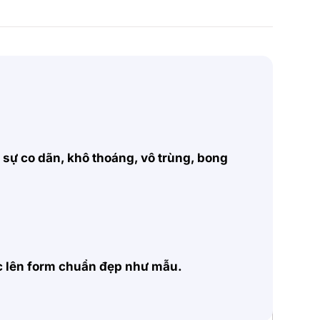
, sự co dãn, khô thoáng, vô trùng, bong
ặc lên form chuẩn đẹp như mẫu.