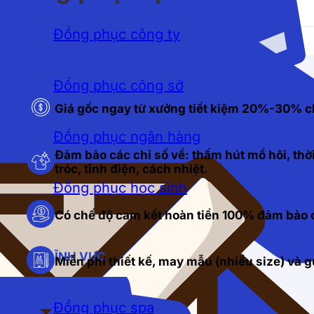
Đồng phục công ty
Đồng phục công sở
Giá gốc ngay từ xưởng tiết kiệm 20%-30% c
Đồng phục ngân hàng
Đảm bảo các chỉ số về: thấm hút mồ hôi, thời
tróc, tĩnh điện, cách nhiệt.
Đồng phục học sinh
Có chế độ cam kết hoàn tiền 100% đảm bảo c
LĨNH VỰC
Miễn phí thiết kế, may mẫu (nhiều size) và
Đồng phục spa