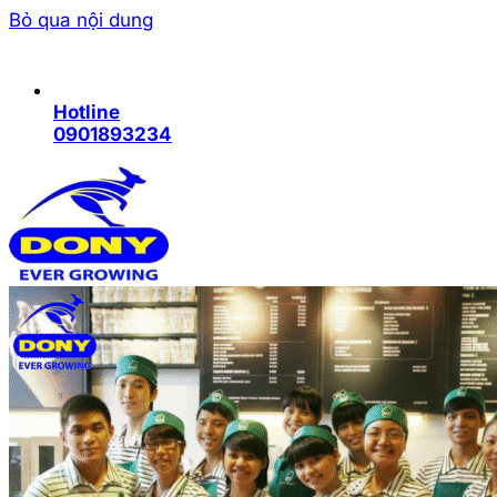
Bỏ qua nội dung
Hotline
0901893234
Trang chủ