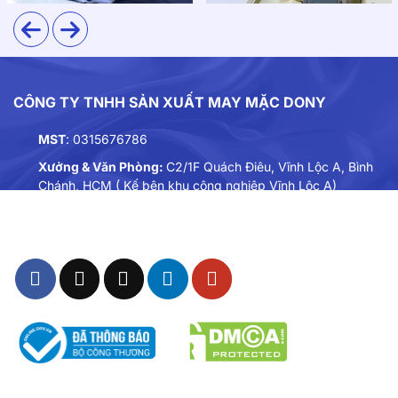
CÔNG TY TNHH SẢN XUẤT MAY MẶC DONY
MST
: 0315676786
Xưởng & Văn Phòng:
C2/1F Quách Điêu, Vĩnh Lộc A, Bình
Chánh, HCM ( Kế bên khu công nghiệp Vĩnh Lộc A)
Điện thoại:
0901893234
Email:
dongphuc@dony.vn