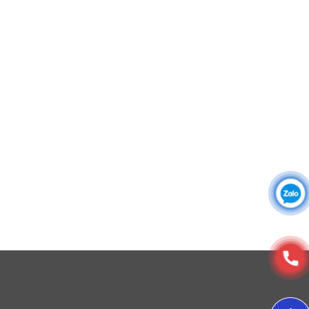
Áo khoác đồng phục
Áo sơ mi đồng phục
Đồng phục công ty
Đồng phục công sở
Đồng phục spa
Đồng phục công nhân
DONY cung cấp dịch vụ đa dạng theo đơn đặt hàng: Hoàn
thiện trọn gói (thiết kế, nguồn vải, may – in – thêu – ra rập –
đóng gói – vận chuyển) hoặc gia công 1 phần theo yêu cầu.
© Copyright 2025, Xưởng May, In, Thêu Đồng Phục Dony