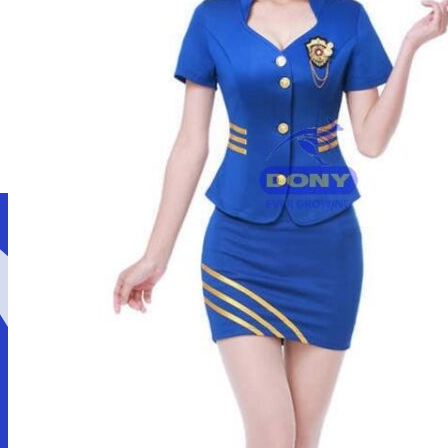
Giới thiệu
Dịch vụ
LOẠI ĐỒNG PHỤC
Áo thun đồng phục
Áo polo đồng phục
Áo sơ mi đồng phục
Áo khoác đồng phục
LĨNH VỰC