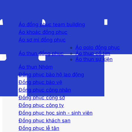
Áo đồng phục team building
Áo khoác đồng phục
Áo sơ mi đồng phục
Áo polo đồng phục
Áo thun đồng phục
Áo thun cổ tim
Áo thun sự kiện
Áo thun Nhóm
Đồng phục bảo hộ lao động
Đồng phục bảo vệ
Đồng phục công nhân
Đồng phục công sở
Đồng phục công ty
Đồng phục học sinh - sinh viên
Đồng phục khách sạn
Đồng phục lễ tân