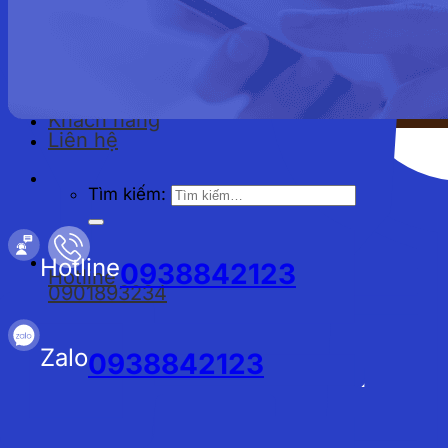
Đồng phục công nhân
Bảng giá
Tin tức
Khách hàng
Liên hệ
Tìm kiếm:
Hotline
0938842123
Hotline
0901893234
Zalo
0938842123