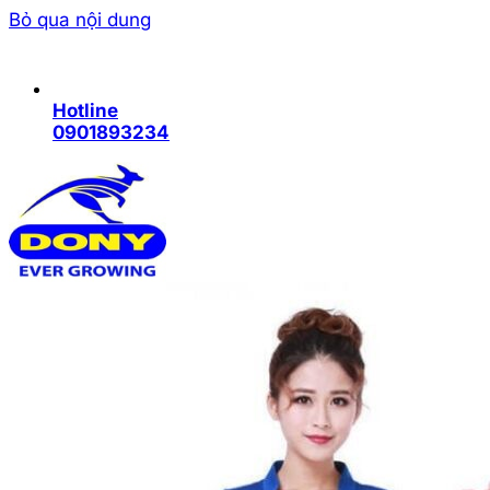
Bỏ qua nội dung
Hotline
0901893234
Trang chủ