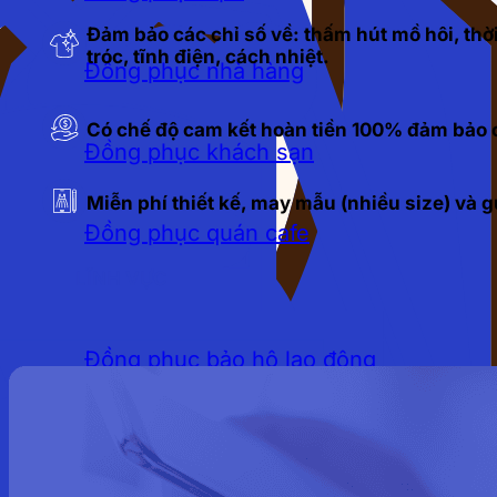
Đảm bảo các chỉ số về: thấm hút mồ hôi, thời
tróc, tĩnh điện, cách nhiệt.
Đồng phục nhà hàng
Có chế độ cam kết hoàn tiền 100% đảm bảo c
Đồng phục khách sạn
Miễn phí thiết kế, may mẫu (nhiều size) và
Đồng phục quán cafe
LĨNH VỰC
Đồng phục bảo hộ lao động
Đồng phục bảo vệ