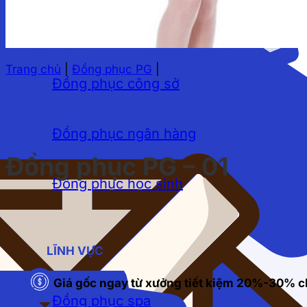
Đồng phục công ty
Trang chủ
|
Đồng phục PG
|
Đồng phục công sở
Đồng phục ngân hàng
Đồng phục PG – 01
Đồng phục học sinh
LĨNH VỰC
Giá gốc ngay từ xưởng tiết kiệm 20%-30% c
Đồng phục spa