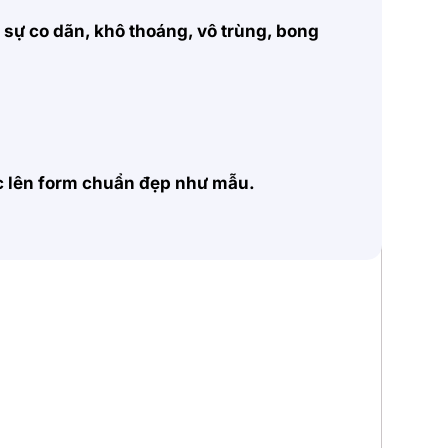
, sự co dãn, khô thoáng, vô trùng, bong
ặc lên form chuẩn đẹp như mẫu.