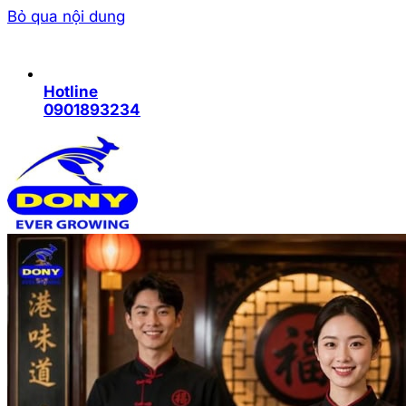
Bỏ qua nội dung
Hotline
0901893234
Trang chủ