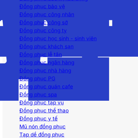
Đồng phục bảo vệ
Đồng phục công nhân
Đồng phục công sở
Đồng phục công ty
Đồng phục học sinh - sinh viên
Đồng phục khách sạn
Đồng phục lễ tân
Đồng phục ngân hàng
Đồng phục nhà hàng
Đồng phục PG
Đồng phục quán cafe
Đồng phục spa
Đồng phục tạp vụ
Đồng phục thể thao
Đồng phục y tế
Mũ nón đồng phục
Tạp dề đồng phục