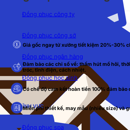
Đồng phục công ty
Đồng phục công sở
Giá gốc ngay từ xưởng tiết kiệm 20%-30% c
Đồng phục ngân hàng
Đảm bảo các chỉ số về: thấm hút mồ hôi, thời
tróc, tĩnh điện, cách nhiệt.
Đồng phục học sinh
Có chế độ cam kết hoàn tiền 100% đảm bảo c
LĨNH VỰC
Miễn phí thiết kế, may mẫu (nhiều size) và
Đồng phục spa