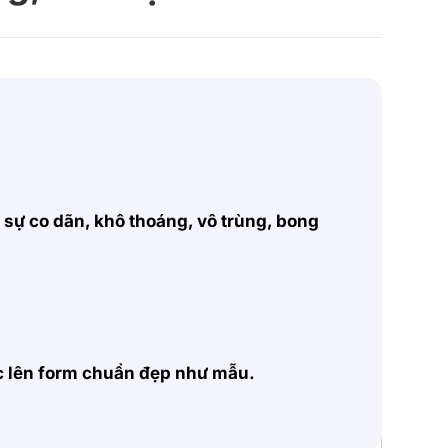
, sự co dãn, khô thoáng, vô trùng, bong
ặc lên form chuẩn đẹp như mẫu.