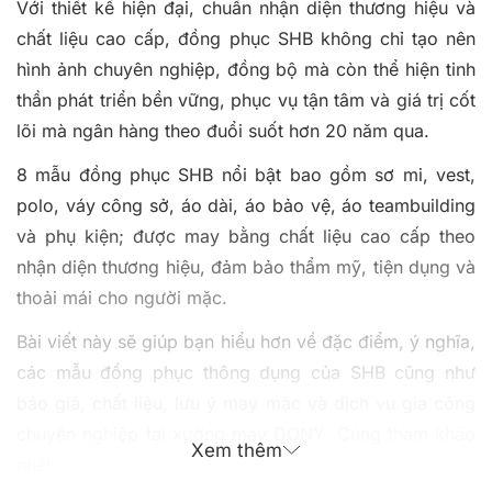
Với thiết kế hiện đại, chuẩn nhận diện thương hiệu và
chất liệu cao cấp, đồng phục SHB không chỉ tạo nên
hình ảnh chuyên nghiệp, đồng bộ mà còn thể hiện tinh
thần phát triển bền vững, phục vụ tận tâm và giá trị cốt
lõi mà ngân hàng theo đuổi suốt hơn 20 năm qua.
8 mẫu đồng phục SHB nổi bật bao gồm sơ mi, vest,
polo, váy công sở, áo dài, áo bảo vệ, áo teambuilding
và phụ kiện; được may bằng chất liệu cao cấp theo
nhận diện thương hiệu, đảm bảo thẩm mỹ, tiện dụng và
thoải mái cho người mặc.
Bài viết này sẽ giúp bạn hiểu hơn về đặc điểm, ý nghĩa,
các mẫu đồng phục thông dụng của SHB cũng như
báo giá, chất liệu, lưu ý may mặc và dịch vụ gia công
chuyên nghiệp tại xưởng may DONY. Cùng tham khảo
Xem thêm
nhé!