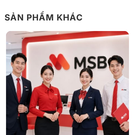
Giới Thiệu Đặc Điểm, Ý Nghĩa Đồng
Phục Của SHB
SẢN PHẨM KHÁC
Đồng phục SHB giúp tạo sự đồng bộ nội bộ và truyền
tải hình ảnh chuyên nghiệp, uy tín của ngân hàng thông
qua thiết kế hiện đại, màu cam – xanh than và logo
biểu tượng dòng chảy phát triển.
Giới thiệu chung về ngân hàng SHB và vai
trò của đồng phục
Ngân hàng TMCP Sài Gòn – Hà Nội (SHB) là một trong
những ngân hàng thương mại cổ phần nội địa uy tín tại
Việt Nam, được thành lập từ năm 1993 với tiền thân là
Ngân hàng Nông Thôn Nhơn Ái. Sau hơn 20 năm phát
triển, SHB đã vươn lên nằm trong top 5 ngân hàng
TMCP lớn nhất cả nước, với hệ thống hơn 500 điểm