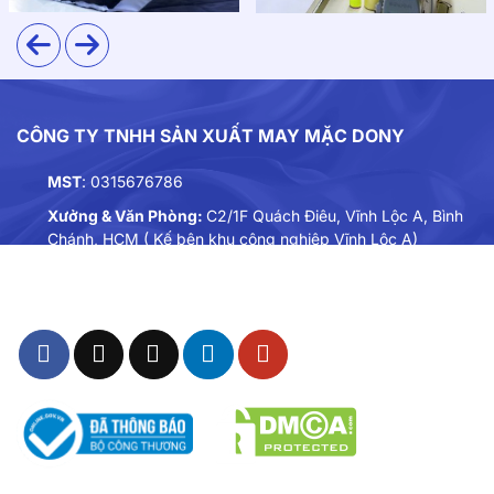
CÔNG TY TNHH SẢN XUẤT MAY MẶC DONY
Chất liệu vải may áo sơ mi đồng phục tay dài
MST
: 0315676786
2. Thiết kế
Xưởng & Văn Phòng:
C2/1F Quách Điêu, Vĩnh Lộc A, Bình
Chánh, HCM ( Kế bên khu công nghiệp Vĩnh Lộc A)
Tổng thể thiết kế theo phong cách tối giản, hiện đại
Điện thoại:
0901893234
phối túi áo cá tính, hạn chế chi tiết thừa nhưng tinh tế
Email:
dongphuc@dony.vn
đến từng đường cắt.
Form áo nam: Dáng suông nhẹ, phần vai áo đứng,
tạo cảm giác vững vàng, chỉn chu.
Form áo nữ: Bo nhẹ ở eo, tôn lên đường nét thanh
thoát, nữ tính mà vẫn đảm bảo sự kín đáo, lịch sự.