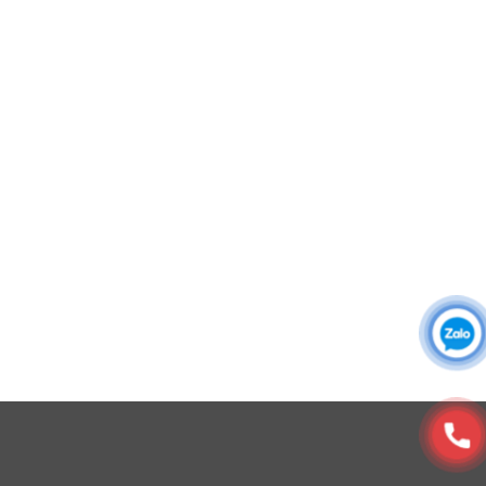
Áo khoác đồng phục
Áo sơ mi đồng phục
Đồng phục công ty
Đồng phục công sở
Đồng phục spa
Đồng phục công nhân
DONY cung cấp dịch vụ đa dạng theo đơn đặt hàng: Hoàn
thiện trọn gói (thiết kế, nguồn vải, may – in – thêu – ra rập –
đóng gói – vận chuyển) hoặc gia công 1 phần theo yêu cầu.
© Copyright 2025, Xưởng May, In, Thêu Đồng Phục Dony