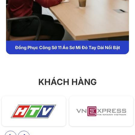
nhiều doanh nghiệp lựa chọn nhờ sự cân bằng hoàn
hảo giữa tính thẩm mỹ và sự tiện dụng.
1. Chất liệu
Áo sơ mi công sở 12 được may từ vải kate Ý cao cấp
pha cotton, mang lại cảm giác mềm mại, thoáng mát
Đồng Phục Công Sở 11 Áo Sơ Mi Đỏ Tay Dài Nổi Bật
và ít nhăn.
Vải có khả năng thấm hút mồ hôi tốt, phù hợp khí
hậu nóng ẩm của Việt Nam, giúp người mặc luôn
KHÁCH HÀNG
cảm thấy dễ chịu trong cả ngày dài làm việc.
Ngoài ra, chất liệu giữ màu tốt và bền form sau
nhiều lần giặt, đảm bảo áo luôn như mới dù sử dụng
lâu dài.