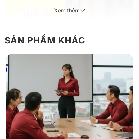
Xem thêm
SẢN PHẨM KHÁC
Đồng phục công sở 12 áo sơ mi tay dài thiết kế thanh
lịch
Giới Thiệu Về Áo Sơ Mi Tay Dài Công
Sở 12
Mẫu áo được DONY thiết kế với hai phiên bản dành
riêng cho nam và nữ, giúp tôn dáng và đảm bảo sự
thoải mái suốt ngày dài làm việc. Đây là mẫu áo được