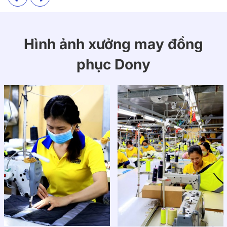
Hình ảnh xưởng may đồng
phục Dony
Giới thiệu thông tin đồng phục bảo vệ
Công Ty CP Vinh Tam Long chuyên
nghiệp
Đồng phục bảo vệ Công Ty CP Vinh Tam Long được
thiết kế với cả mẫu ngắn tay và tay dài, phối xanh –