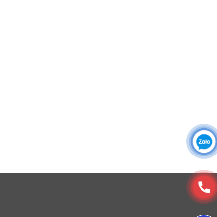
Áo khoác đồng phục
Áo sơ mi đồng phục
Đồng phục công ty
Đồng phục công sở
Đồng phục spa
Đồng phục công nhân
DONY cung cấp dịch vụ đa dạng theo đơn đặt hàng: Hoàn
thiện trọn gói (thiết kế, nguồn vải, may – in – thêu – ra rập –
đóng gói – vận chuyển) hoặc gia công 1 phần theo yêu cầu.
© Copyright 2025, Xưởng May, In, Thêu Đồng Phục Dony
Áo có túi hộp tiện dụng và logo nổi bật.
3. Màu sắc
Đồng phục bảo vệ Vinh Tam Long phối màu xanh chủ