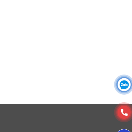
Áo sơ mi đồng phục
Đồng phục công ty
Đồng phục công sở
Đồng phục spa
Đồng phục công nhân
DONY cung cấp dịch vụ đa dạng theo đơn đặt hàng: Hoàn
thiện trọn gói (thiết kế, nguồn vải, may – in – thêu – ra rập –
đóng gói – vận chuyển) hoặc gia công 1 phần theo yêu cầu.
3. Màu sắc
Đồng phục sử dụng gam màu tinh tế, phù hợp với đặc
thù ngành xây dựng:
© Copyright 2025, Xưởng May, In, Thêu Đồng Phục Dony
Màu chủ đạo: Màu be nhạt – Gam màu sạch sẽ, dễ
nhìn, tạo cảm giác chuyên nghiệp, và ít hấp thụ
nhiệt.