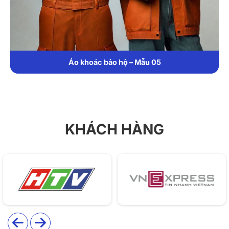
và thoải mái trong môi trường xây dựng:
Thoáng mát, thấm hút tốt: Giúp người mặc luôn dễ
chịu, giảm thiểu bí bách khi làm việc dưới điều kiện
thời tiết nắng nóng.
Áo khoác bảo hộ – Mẫu 05
Độ bền vượt trội: Vải dày dặn, chống chịu ma sát và
mài mòn tốt, kéo dài tuổi thọ của sản phẩm.
Giữ màu, giữ phom: Không bị co rút hay phai màu
KHÁCH HÀNG
sau nhiều lần giặt.