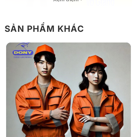
SẢN PHẨM KHÁC
Giới Thiệu Về Đồng Phục Bảo Hộ Lao
Động Công Ty Xây Dựng Võ Giang
Với thiết kế tinh gọn, sử dụng chất liệu cao cấp và màu
sắc nhã nhặn, mẫu đồng phục này không chỉ đảm bảo
an toàn tối đa cho người lao động tại công trường mà
còn thể hiện tinh thần kỷ luật và thương hiệu vững
mạnh của doanh nghiệp.
1. Chất liệu
Mẫu đồng phục sử dụng chất liệu vải kaki cao cấp,
được lựa chọn kỹ lưỡng để đáp ứng tiêu chuẩn bền bỉ