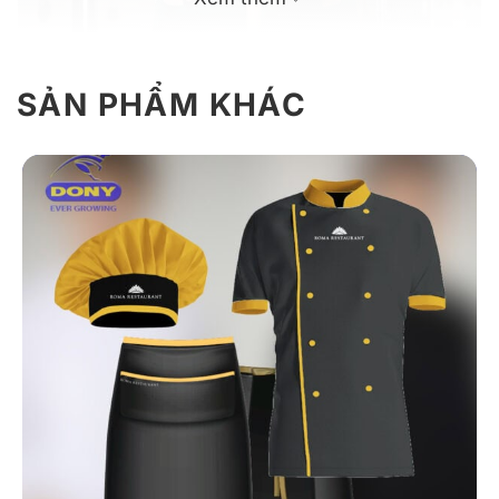
SẢN PHẨM KHÁC
Mẫu áo thun đồng phục nhà hàng màu xanh bơ
Giới Thiệu Thông Tin Đồng Phục Áo
Thun Nhà Hàng Màu Xanh Bơ Nổi Bật
Tổng thể mẫu áo được định hướng theo phong cách
hiện đại, tối giản nhưng có điểm nhấn rõ ràng. Sự kết
hợp màu sắc trên trang phục trở nên thu hút mà không
gây rối mắt, đồng thời nâng cao tính nhận diện thương