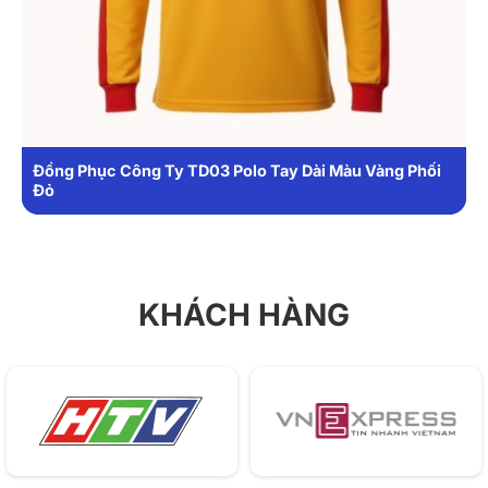
trong các hoạt động làm việc hằng ngày.
1. Chất liệu
Đồng phục công ty 10 sử dụng chất liệu vải cotton
chuyên dụng, đáp ứng tốt nhu cầu mặc thường xuyên:
Đồng Phục Công Ty TD03 Polo Tay Dài Màu Vàng Phối
Vải mềm, thoáng khí, tạo cảm giác dễ chịu khi mặc
Đỏ
cả ngày.
Khả năng thấm hút mồ hôi tốt, phù hợp môi trường
làm việc năng động.
KHÁCH HÀNG
Bề mặt vải mịn, ít nhăn, giúp áo luôn giữ được vẻ
gọn gàng.