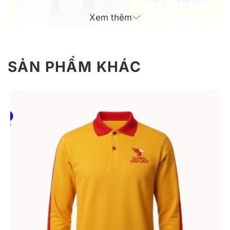
Xem thêm
SẢN PHẨM KHÁC
Mẫu áo polo đồng phục tay ngắn màu cam năng động
Giới Thiệu Đồng Phục Công Ty 10 Áo
Polo Tay Ngắn
Áo polo đồng phục mã 10 được thiết kế theo form polo
truyền thống, dễ mặc và phù hợp với nhiều vóc dáng.
Kiểu dáng đơn giản nhưng có điểm nhấn màu sắc rõ
ràng, giúp doanh nghiệp xây dựng hình ảnh đồng bộ