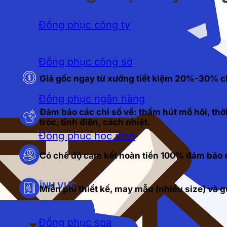
Đồng phục công ty
Đồng phục công sở
Giá gốc ngay từ xưởng tiết kiệm 20%-30% c
Đồng phục ngân hàng
Đảm bảo các chỉ số về: thấm hút mồ hôi, thời
tróc, tĩnh điện, cách nhiệt.
Đồng phục học sinh
Có chế độ cam kết hoàn tiền 100% đảm bảo c
LĨNH VỰC
Miễn phí thiết kế, may mẫu (nhiều size) và
Đồng phục spa