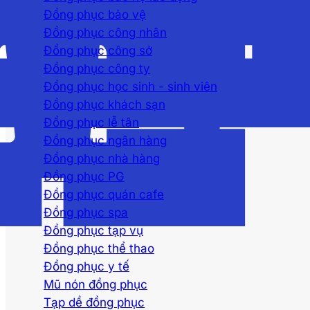
Đồng phục bảo vệ
Đồng phục công nhân
Đồng phục công sở
Đồng phục công ty
Đồng phục học sinh - sinh viên
Đồng phục khách sạn
Đồng phục lễ tân
Đồng phục ngân hàng
Đồng phục nhà hàng
Đồng phục PG
Đồng phục quán cafe
Đồng phục spa
Đồng phục tạp vụ
Đồng phục thể thao
Đồng phục y tế
Mũ nón đồng phục
Tạp dề đồng phục