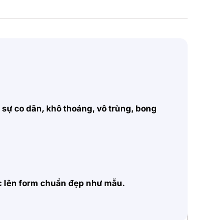
, sự co dãn, khô thoáng, vô trùng, bong
ặc lên form chuẩn đẹp như mẫu.