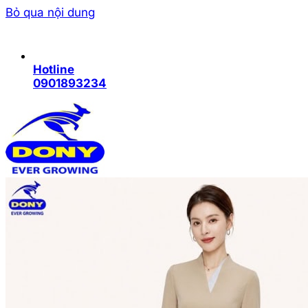
Bỏ qua nội dung
Hotline
0901893234
Trang chủ