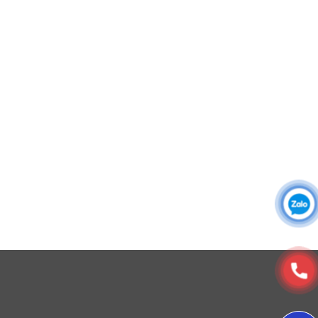
Áo sơ mi đồng phục
Đồng phục công ty
Đồng phục công sở
Đồng phục spa
Đồng phục công nhân
DONY cung cấp dịch vụ đa dạng theo đơn đặt hàng: Hoàn
thiện trọn gói (thiết kế, nguồn vải, may – in – thêu – ra rập –
đóng gói – vận chuyển) hoặc gia công 1 phần theo yêu cầu.
DONY nhận may đa dạng màu sắc cho mẫu đồng phục
áo thun tập gym này.
© Copyright 2025, Xưởng May, In, Thêu Đồng Phục Dony
Đường may
Đường may được thực hiện tỉ mỉ, đều đẹp và chắc
chắn, giúp áo giữ form tốt trong quá trình vận động và