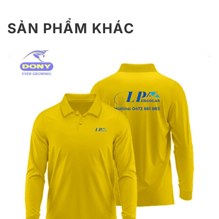
SẢN PHẨM KHÁC
Giới thiệu thông tin áo thun đồng phục
T09
T09 không chỉ là trang phục, mà còn là biểu tượng của
sự chuyên nghiệp, năng động và tinh thần gắn kết. Với
thiết kế hiện đại, chất liệu cao cấp và sự chăm chút tỉ
mỉ trong từng đường nét, T09 tự tin mang đến sự thoải
mái tối ưu và phong cách ấn tượng cho mọi hoạt động
tập thể.
1. Chất liệu