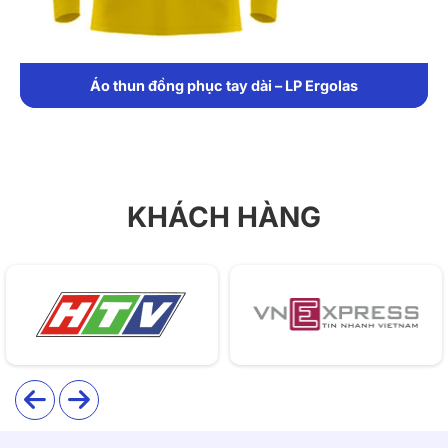
Áo được may từ chất liệu polyester co giãn cao cấp,
mang đến khả năng thấm hút mồ hôi vượt trội, tạo cảm
giác thoáng mát và không nhăn suốt cả ngày dài. Loại
Áo thun đồng phục tay dài – LP Ergolas
vải này còn nổi bật với độ bền màu ấn tượng, giữ form
ổn định ngay cả sau nhiều lần giặt, đảm bảo độ bền
đẹp theo thời gian.
2. Thiết kế
KHÁCH HÀNG
Phom áo được thiết kế ôm nhẹ, khéo léo tôn lên vóc
dáng thanh lịch, đặc biệt phù hợp với phái nữ. Với thiết
kế tối giản, T09 dễ dàng kết hợp với nhiều kiểu trang
phục và phụ kiện khác nhau, tạo nên vẻ ngoài đa dạng
và phong cách. Logo được in nổi bật ở ngực trái với
tông màu vàng và đỏ cam, tạo điểm nhấn ấn tượng, dễ
nhận diện thương hiệu và tăng cường tính chuyên
nghiệp.