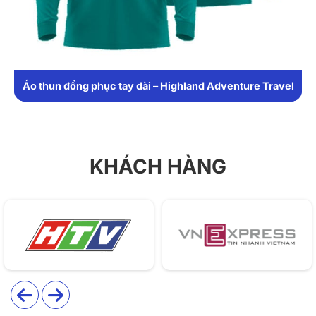
1. Chất liệu
Áo được may từ chất liệu thun cá sấu co giãn nhẹ,
mềm mịn, thấm hút mồ hôi tốt, giúp người mặc cảm
thấy thoải mái khi diện trang phục cả ngày. Đây là lựa
Áo thun đồng phục tay dài – Highland Adventure Travel
chọn tối ưu cho các hoạt động văn phòng hoặc sự kiện
ngoài trời của doanh nghiệp.
KHÁCH HÀNG