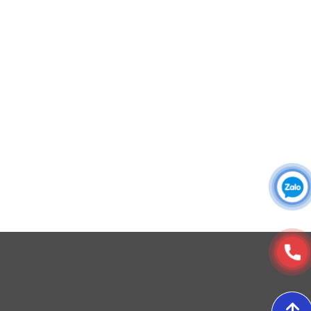
Áo sơ mi đồng phục
Đồng phục công ty
Đồng phục công sở
Đồng phục spa
Đồng phục công nhân
DONY cung cấp dịch vụ đa dạng theo đơn đặt hàng: Hoàn
thiện trọn gói (thiết kế, nguồn vải, may – in – thêu – ra rập –
đóng gói – vận chuyển) hoặc gia công 1 phần theo yêu cầu.
© Copyright 2025, Xưởng May, In, Thêu Đồng Phục Dony
6. Kiểu tay áo