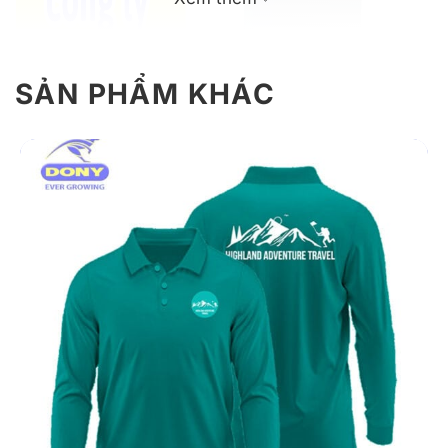
SẢN PHẨM KHÁC
Giới thiệu thông tin áo thun đồng phục
công ty T22
Áo thun đồng phục công ty T22 mang đến sự hài hòa
giữa tính thẩm mỹ và tính ứng dụng trong môi trường
doanh nghiệp. Mẫu áo được thiết kế tối giản nhưng vẫn
nổi bật với form áo ôm vừa vặn, giúp tôn dáng và
mang lại vẻ ngoài lịch sự cho người mặc.