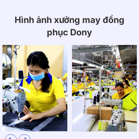
Hình ảnh xưởng may đồng
phục Dony
2. Thiết kế
Áo được thiết kế với form dáng polo cổ điển, ôm vừa
phải, giúp tôn lên vóc dáng người mặc mà vẫn đảm