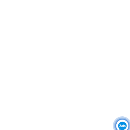
THÔNG TIN – CHÍNH SÁCH
Áo thun đồng phục
Áo khoác đồng phục
Áo sơ mi đồng phục
Đồng phục công ty
Đồng phục công sở
Đồng phục spa
Đồng phục công nhân
DONY cung cấp dịch vụ đa dạng theo đơn đặt hàng: Hoàn
thiện trọn gói (thiết kế, nguồn vải, may – in – thêu – ra rập –
đóng gói – vận chuyển) hoặc gia công 1 phần theo yêu cầu.