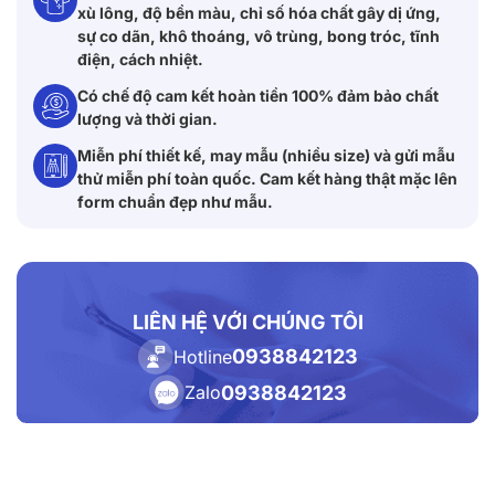
xù lông, độ bền màu, chỉ số hóa chất gây dị ứng,
sự co dãn, khô thoáng, vô trùng, bong tróc, tĩnh
điện, cách nhiệt.
Có chế độ cam kết hoàn tiền 100% đảm bảo chất
lượng và thời gian.
Miễn phí thiết kế, may mẫu (nhiều size) và gửi mẫu
thử miễn phí toàn quốc. Cam kết hàng thật mặc lên
form chuẩn đẹp như mẫu.
LIÊN HỆ VỚI CHÚNG TÔI
0938842123
Hotline
0938842123
Zalo