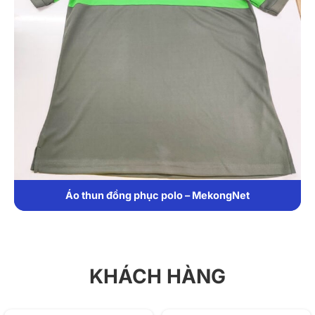
Áo thun đồng phục polo – MekongNet
KHÁCH HÀNG