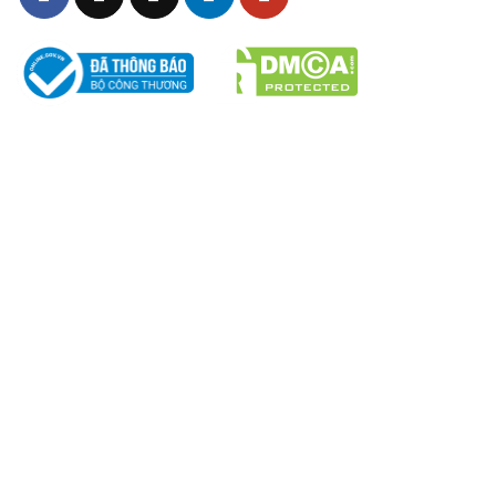
thông điệp văn hóa, tinh thần vươn tầm quốc tế của
doanh nghiệp.
1. Chất liệu
Áo được may bằng vải thun cá sấu poly cao cấp, mềm
mại, không xù lông, ít nhăn và thấm hút tốt. Đây là loại
THÔNG TIN – CHÍNH SÁCH
vải thông dụng trong ngành đồng phục nhờ khả năng
Chính sách Chất Lượng
giữ phom và bền màu dù sử dụng thường xuyên hoặc
giặt máy nhiều lần.
Chính sách bảo mật
Chính sách giao hàng & đổi trả
Chính sách vận chuyển
Chính sách bảo hành
Chính sách mua hàng
Hình thức thanh toán