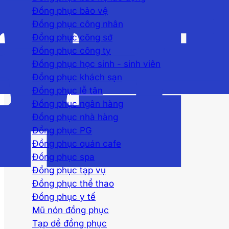
Đồng phục bảo vệ
Đồng phục công nhân
Đồng phục công sở
Đồng phục công ty
Đồng phục học sinh - sinh viên
Đồng phục khách sạn
Đồng phục lễ tân
Đồng phục ngân hàng
Đồng phục nhà hàng
Đồng phục PG
Đồng phục quán cafe
Đồng phục spa
Đồng phục tạp vụ
Đồng phục thể thao
Đồng phục y tế
Mũ nón đồng phục
Tạp dề đồng phục