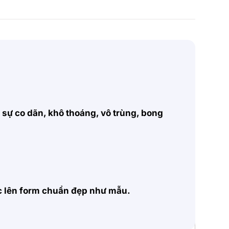
, sự co dãn, khô thoáng, vô trùng, bong
ặc lên form chuẩn đẹp như mẫu.