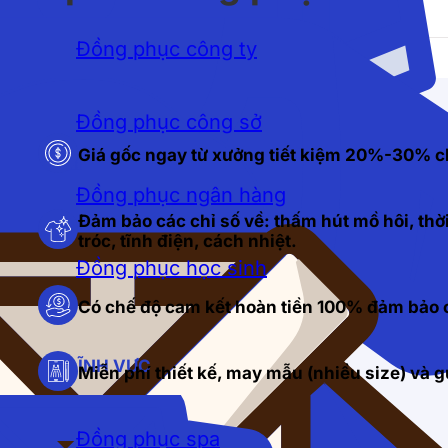
Đồng phục công ty
Đồng phục công sở
Giá gốc ngay từ xưởng tiết kiệm 20%-30% c
Đồng phục ngân hàng
Đảm bảo các chỉ số về: thấm hút mồ hôi, thời
tróc, tĩnh điện, cách nhiệt.
Đồng phục học sinh
Có chế độ cam kết hoàn tiền 100% đảm bảo c
LĨNH VỰC
Miễn phí thiết kế, may mẫu (nhiều size) và
Đồng phục spa