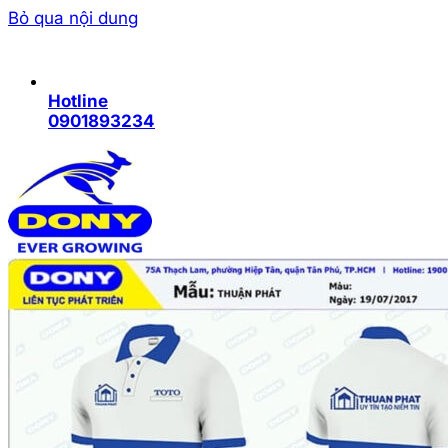
Bỏ qua nội dung
Hotline
0901893234
Trang chủ