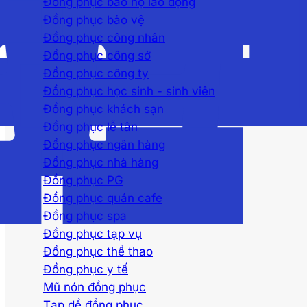
Đồng phục bảo hộ lao động
Đồng phục bảo vệ
Đồng phục công nhân
Đồng phục công sở
Đồng phục công ty
Đồng phục học sinh - sinh viên
Đồng phục khách sạn
Đồng phục lễ tân
Đồng phục ngân hàng
Đồng phục nhà hàng
Đồng phục PG
Đồng phục quán cafe
Đồng phục spa
Đồng phục tạp vụ
Đồng phục thể thao
Đồng phục y tế
Mũ nón đồng phục
Tạp dề đồng phục