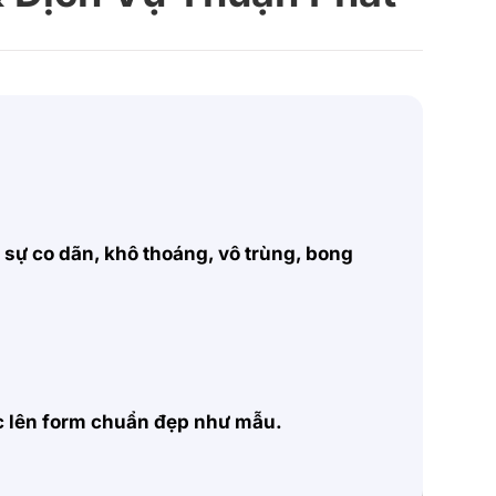
, sự co dãn, khô thoáng, vô trùng, bong
ặc lên form chuẩn đẹp như mẫu.