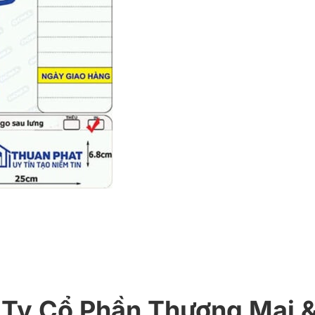
 Ty Cổ Phần Thương Mại &