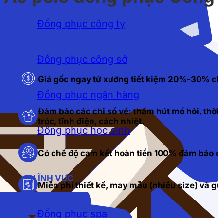
Đồng phục công ty
Đồng phục công sở
Giá gốc ngay từ xưởng tiết kiệm 20%-30% c
Đồng phục ngân hàng
Đảm bảo các chỉ số về: thấm hút mồ hôi, thời
tróc, tĩnh điện, cách nhiệt.
Đồng phục học sinh
Có chế độ cam kết hoàn tiền 100% đảm bảo c
LĨNH VỰC
Miễn phí thiết kế, may mẫu (nhiều size) và
Đồng phục spa