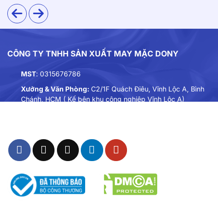
CÔNG TY TNHH SẢN XUẤT MAY MẶC DONY
MST
: 0315676786
Xưởng & Văn Phòng:
C2/1F Quách Điêu, Vĩnh Lộc A, Bình
Chánh, HCM ( Kế bên khu công nghiệp Vĩnh Lộc A)
Điện thoại:
0901893234
Email:
dongphuc@dony.vn