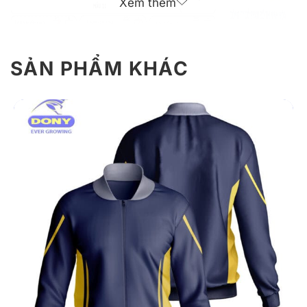
Xem thêm
SẢN PHẨM KHÁC
Giới Thiệu Về Áo Khoác Đồng Phục
Công Ty CP Đô Thị Ninh Hòa
Lấy cảm hứng từ màu sắc thương hiệu và phong cách
phục vụ cộng đồng, mẫu áo khoác mang đến cảm giác
chỉn chu, phù hợp trong cả môi trường làm việc nội bộ