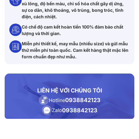
xù lông, độ bền màu, chỉ số hóa chất gây dị ứng,
sự co dãn, khô thoáng, vô trùng, bong tróc, tĩnh
điện, cách nhiệt.
Có chế độ cam kết hoàn tiền 100% đảm bảo chất
lượng và thời gian.
Miễn phí thiết kế, may mẫu (nhiều size) và gửi mẫu
thử miễn phí toàn quốc. Cam kết hàng thật mặc lên
form chuẩn đẹp như mẫu.
LIÊN HỆ VỚI CHÚNG TÔI
0938842123
Hotline
0938842123
Zalo