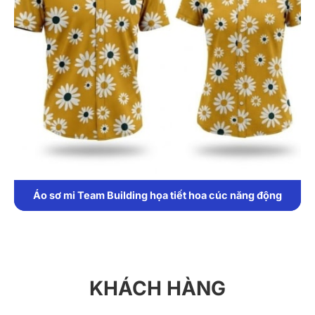
Màu Xám
Khác với những mẫu đồng phục team building nhiều
màu sắc nổi bật, phiên bản áo xám cổ tròn tập trung
vào sự tinh gọn và thanh lịch. Điểm nhấn chính nằm ở
họa tiết in chữ dạng khối nổi bật trên nền xám trung
tính, vừa trẻ trung vừa dễ phối hợp trang phục.
Đây là mẫu áo lý tưởng cho các hoạt động ngoài trời,
dã ngoại hay những chương trình gắn kết đội nhóm
mang tính sáng tạo.
Áo sơ mi Team Building họa tiết hoa cúc năng động
1. Chất liệu
Áo được may từ vải thun cotton co giãn 4 chiều, đảm
bảo tính thoải mái và bền bỉ:
Thoáng khí, thấm hút mồ hôi nhanh, giúp cơ thể luôn
KHÁCH HÀNG
mát mẻ.