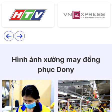
Co giãn linh hoạt, hỗ trợ mọi vận động từ vui chơi
đến thể thao.
Mềm mịn, hạn chế nhăn và xù lông, giữ được dáng
áo lâu dài.
Hình ảnh xưởng may đồng
phục Dony