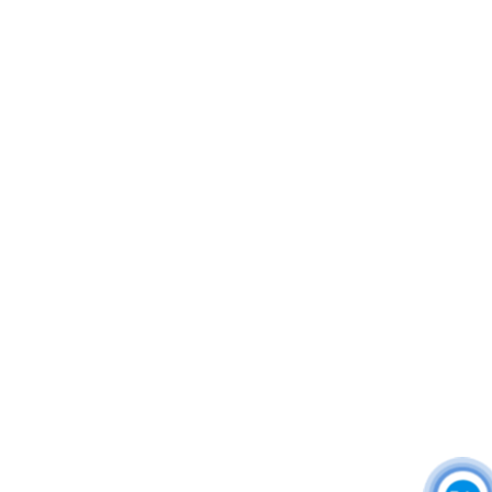
THÔNG TIN – CHÍNH SÁCH
Áo thun đồng phục
Áo khoác đồng phục
Áo sơ mi đồng phục
Đồng phục công ty
Đồng phục công sở
Đồng phục spa
Đồng phục công nhân
DONY cung cấp dịch vụ đa dạng theo đơn đặt hàng: Hoàn
thiện trọn gói (thiết kế, nguồn vải, may – in – thêu – ra rập –
đóng gói – vận chuyển) hoặc gia công 1 phần theo yêu cầu.