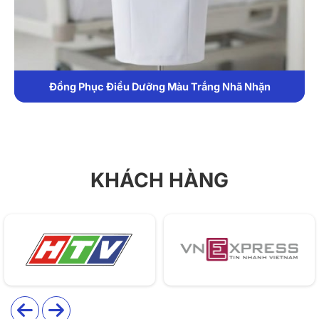
mái khi làm việc. Form áo suông nhẹ, kết hợp cổ ve
truyền thống và hệ thống túi chức năng giúp tối ưu hóa
trải nghiệm sử dụng trong môi trường y tế.
Chất liệu
Đồng Phục Điều Dưỡng Màu Trắng Nhã Nhặn
Áo được may từ vải Kate hoặc Cotton pha Polyester
cao cấp, có đặc tính thoáng khí, thấm hút mồ hôi tốt
và ít nhăn. Chất liệu này giúp duy trì cảm giác dễ chịu
trong suốt thời gian làm việc dài, đồng thời đảm bảo
KHÁCH HÀNG
độ bền và giữ form ổn định.