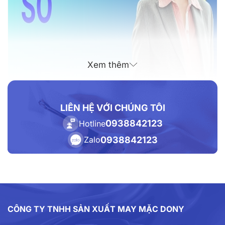
Xem thêm
LIÊN HỆ VỚI CHÚNG TÔI
0938842123
Hotline
0938842123
Zalo
Xưởng may đồng phục công sở
Các Loại Đồng Phục Công Sở Cho Nam
CÔNG TY TNHH SẢN XUẤT MAY MẶC DONY
Đồng phục nam công sở khá đa dạng về chủng loại,