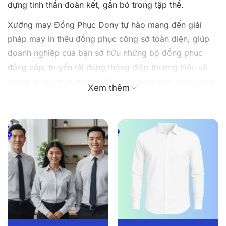
dựng tinh thần đoàn kết, gắn bó trong tập thể.
Xưởng may Đồng Phục Dony tự hào mang đến giải
pháp may in thêu đồng phục công sở toàn diện, giúp
doanh nghiệp của bạn sở hữu những bộ đồng phục
đẳng cấp, truyền tải đúng thông điệp thương hiệu và
mang lại sự thoải mái tối đa cho người mặc. Hãy cùng
Xem thêm
chúng tôi tạo nên sự khác biệt.
Những mẫu đồng phục công sở của
Đồng Phục Dony thiết kế và gia công