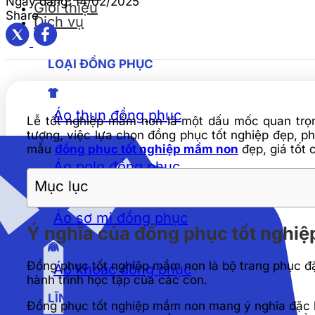
Ngày đăng:
14/02/2025
Giới thiệu
Share
Dịch vụ
LOẠI ĐỒNG PHỤC
Áo thun đồng phục
Lễ tốt nghiệp mầm non là một dấu mốc quan trọ
tượng, việc lựa chọn đồng phục tốt nghiệp đẹp, ph
mẫu
đồng phục tốt nghiệp mầm non
đẹp, giá tốt 
Áo polo đồng phục
Mục lục
Áo sơ mi đồng phục
Ý nghĩa của đồng phục tốt nghi
Đồng phục tốt nghiệp mầm non là bộ trang phục đặ
Áo khoác đồng phục
hành trình học tập của các con.
LĨNH VỰC
Đồng phục tốt nghiệp mầm non mang ý nghĩa đặc bi