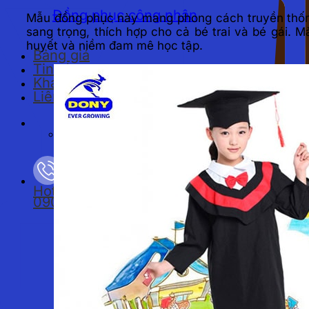
Đồng phục công nhân
Mẫu đồng phục này mang phong cách truyền thống 
sang trọng, thích hợp cho cả bé trai và bé gái. 
huyết và niềm đam mê học tập.
Bảng giá
Tin tức
Khách hàng
Liên hệ
Tìm kiếm:
Hotline
0901893234