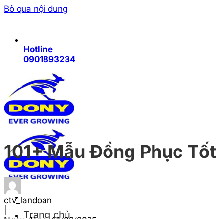
Bỏ qua nội dung
Hotline
0901893234
101+ Mẫu Đồng Phục Tốt
ctv_landoan
|
Trang chủ