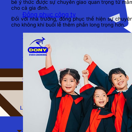
bé ý thức được sự chuyển giao quan trọng từ mầm
cho cả gia đình.
Đồng phục công ty
Đối với nhà trường, đồng phục thể hiện sự chuyên
cho không khí buổi lễ thêm phần long trọng hơn.
Đồng phục công sở
Đồng phục ngân hàng
Đồng phục học sinh
LĨNH VỰC
Đồng phục spa