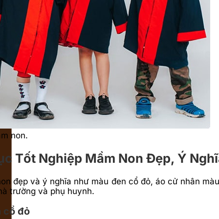
ầm non.
ục Tốt Nghiệp Mầm Non Đẹp, Ý Nghĩ
non đẹp và ý nghĩa như màu đen cổ đỏ, áo cử nhân màu
hà trường và phụ huynh.
 cổ đỏ