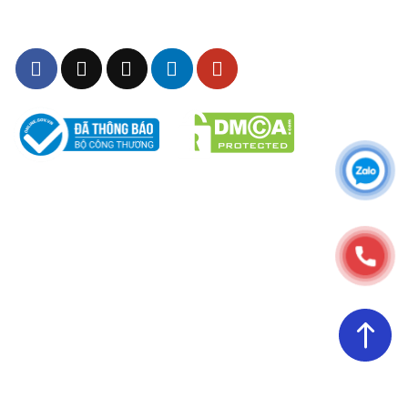
Điện thoại:
0901893234
Email:
dongphuc@dony.vn
THÔNG TIN – CHÍNH SÁCH
Chính sách Chất Lượng
Chính sách bảo mật
Chính sách giao hàng & đổi trả
Chính sách vận chuyển
Chính sách bảo hành