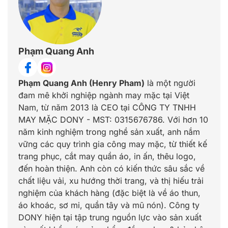
Phạm Quang Anh
Phạm Quang Anh (Henry Pham)
là một người
đam mê khởi nghiệp ngành may mặc tại Việt
Nam, từ năm 2013 là CEO tại CÔNG TY TNHH
MAY MẶC DONY - MST: 0315676786. Với hơn 10
năm kinh nghiệm trong nghề sản xuất, anh nắm
vững các quy trình gia công may mặc, từ thiết kế
trang phục, cắt may quần áo, in ấn, thêu logo,
đến hoàn thiện. Anh còn có kiến thức sâu sắc về
chất liệu vải, xu hướng thời trang, và thị hiếu trải
nghiệm của khách hàng (đặc biệt là về áo thun,
áo khoác, sơ mi, quần tây và mũ nón). Công ty
DONY hiện tại tập trung nguồn lực vào sản xuất