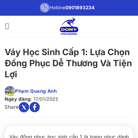
Bỏ
Hotline
0901893234
qua
nội
dung
Váy Học Sinh Cấp 1: Lựa Chọn
Đồng Phục Dễ Thương Và Tiện
Lợi
Phạm Quang Anh
Ngày đăng:
17/01/2025
Share
Váy đồng phục học sinh cấp 1 là trang phục dành