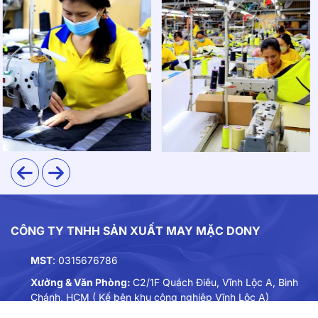
CÔNG TY TNHH SẢN XUẤT MAY MẶC DONY
MST
: 0315676786
Xưởng & Văn Phòng:
C2/1F Quách Điêu, Vĩnh Lộc A, Bình
Chánh, HCM ( Kế bên khu công nghiệp Vĩnh Lộc A)