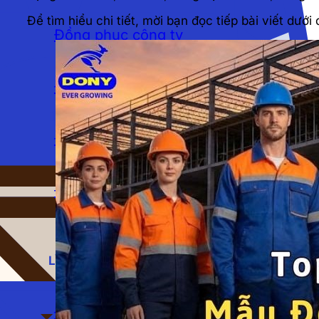
Để tìm hiểu chi tiết, mời bạn đọc tiếp bài viết dưới 
Đồng phục công ty
Đồng phục công sở
Đồng phục ngân hàng
Đồng phục học sinh
LĨNH VỰC
Đồng phục spa