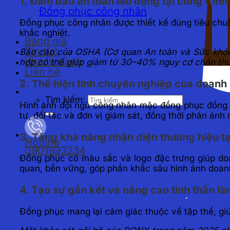
1. Đảm bảo an toàn lao động tại công trình
Đồng phục công nhân
Đồng phục công nhân được thiết kế đúng tiêu chuẩn
khắc nghiệt.
Bảng giá
Tin tức
Báo cáo của OSHA (Cơ quan An toàn và Sức khỏe 
Khách hàng
hợp có thể giúp giảm từ 30–40% nguy cơ chấn thư
Liên hệ
2. Thể hiện tính chuyên nghiệp của doanh
Tìm kiếm:
Hình ảnh đội ngũ công nhân mặc đồng phục đồng bộ
tư, đối tác và đơn vị giám sát, đồng thời phản ánh
3. Tăng khả năng nhận diện thương hiệu tạ
Hotline
0901893234
Đồng phục có màu sắc và logo đặc trưng giúp doa
quan, bền vững, góp phần khắc sâu hình ảnh doanh
4. Tạo sự gắn kết và nâng cao tinh thần là
Đồng phục mang lại cảm giác thuộc về tập thể, g