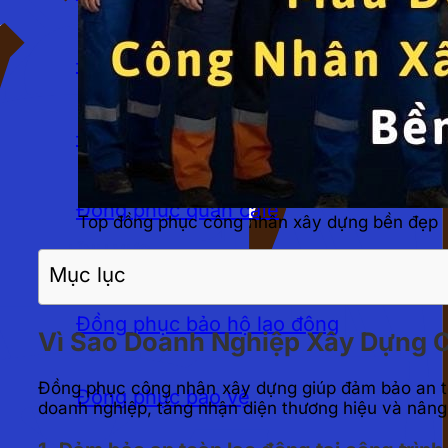
Đồng phục nhà hàng
Đồng phục khách sạn
Đồng phục quán cafe
Top đồng phục công nhân xây dựng bền đẹp
LĨNH VỰC
Mục lục
Đồng phục bảo hộ lao động
Vì Sao Doanh Nghiệp Xây Dựng 
Đồng phục công nhân xây dựng giúp đảm bảo an toà
Đồng phục bảo vệ
doanh nghiệp, tăng nhận diện thương hiệu và nâng 