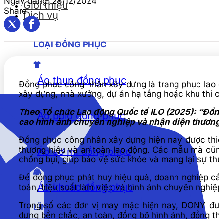
Ngày đăng:
28/12/2024
Giới thiệu
Share
Dịch vụ
LOẠI ĐỒNG PHỤC
Áo thun đồng phục
Đồng phục công nhân xây dựng là trang phục lao 
xây dựng, nhà xưởng, dự án hạ tầng hoặc khu thi c
Theo Tổ chức Lao động Quốc tế ILO (2025): “Đồn
Áo polo đồng phục
cao hình ảnh chuyên nghiệp và nhận diện thương
Đồng phục công nhân xây dựng hiện nay được thi
thương hiệu và an toàn lao động. Các mẫu mã cũn
Áo sơ mi đồng phục
chống bụi, giúp bảo vệ sức khỏe và mang lại sự thu
Để đồng phục phát huy hiệu quả, doanh nghiệp cầ
Áo khoác đồng phục
toàn, hiệu suất làm việc và hình ảnh chuyên nghiệp
Trong số các đơn vị may mặc hiện nay, DONY đư
LĨNH VỰC
dựng bền chắc, an toàn, đồng bộ hình ảnh, đồng thời