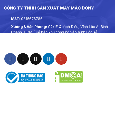
CÔNG TY TNHH SẢN XUẤT MAY MẶC DONY
MST
: 0315676786
Xưởng & Văn Phòng:
C2/1F Quách Điêu, Vĩnh Lộc A, Bình
Chánh, HCM ( Kế bên khu công nghiệp Vĩnh Lộc A)
Điện thoại:
0901893234
Email:
dongphuc@dony.vn
THÔNG TIN – CHÍNH SÁCH
Chính sách Chất Lượng