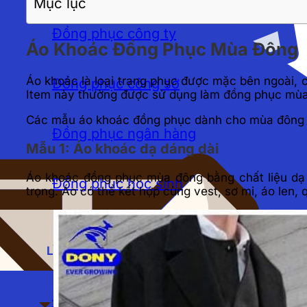
Mục lục
Đồng phục công ty
Áo Khoác Đồng Phục Mùa Đông
Áo khoác là loại trang phục được mặc bên ngoài, 
Đồng phục công sở
Item này thường được sử dụng làm đồng phục mùa
Các mẫu áo khoác đồng phục dành cho mùa đông t
Đồng phục ngân hàng
Mẫu 1: Áo khoác dạ dáng dài
Áo khoác đồng phục mùa đông bằng chất liệu dạ 
Đồng phục học sinh
trọng. Áo có thể kết hợp cùng vest, sơ mi, áo len,
LĨNH VỰC
Đồng phục spa