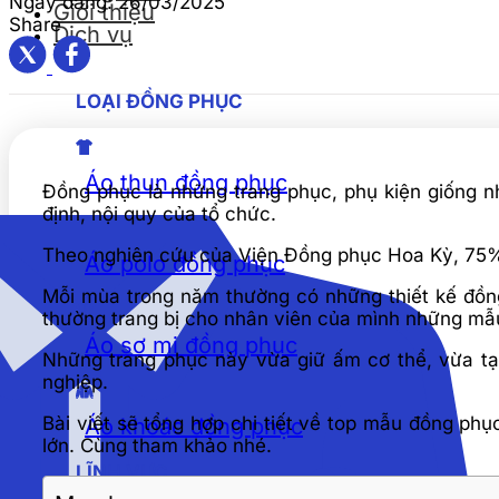
Ngày đăng:
26/03/2025
Giới thiệu
Share
Dịch vụ
LOẠI ĐỒNG PHỤC
Áo thun đồng phục
Đồng phục là những trang phục, phụ kiện giống n
định, nội quy của tổ chức.
Theo nghiên cứu của Viện Đồng phục Hoa Kỳ, 75% 
Áo polo đồng phục
Mỗi mùa trong năm thường có những thiết kế đồng 
thường trang bị cho nhân viên của mình những mẫu
Áo sơ mi đồng phục
Những trang phục này vừa giữ ấm cơ thể, vừa tạ
nghiệp.
Bài viết sẽ tổng hợp chi tiết về top mẫu đồng ph
Áo khoác đồng phục
lớn. Cùng tham khảo nhé.
LĨNH VỰC