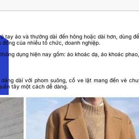
có tay áo và thường dài đến hông hoặc dài hơn, dùng để
 đông của nhiều tổ chức, doanh nghiệp.
hông dụng hiện nay gồm: áo khoác dạ, áo khoác phao,
dáng dài với phom suông, cổ ve lật mang đến vẻ chu
 quần tây một cách dễ dàng.