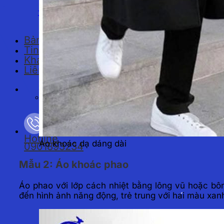
Đồng phục công nhân
Bảng giá
Tin tức
Khách hàng
Liên hệ
Tìm kiếm:
Hotline
Áo khoác dạ dáng dài
0901893234
Mẫu 2: Áo khoác phao
Áo phao với lớp cách nhiệt bằng lông vũ hoặc bôn
đến hình ảnh năng động, trẻ trung với hai màu xan