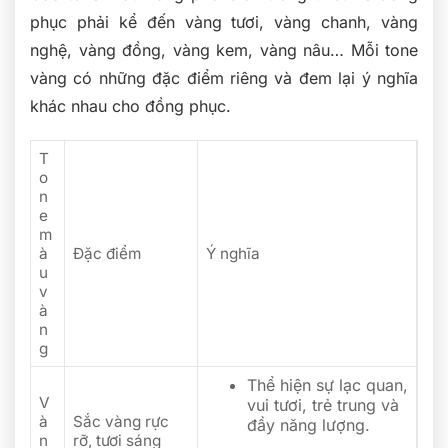
phục phải kể đến vàng tươi, vàng chanh, vàng
nghệ, vàng đồng, vàng kem, vàng nâu… Mỗi tone
vàng có những đặc điểm riêng và đem lại ý nghĩa
khác nhau cho đồng phục.
T
o
n
e
m
à
Đặc điểm
Ý nghĩa
u
v
à
n
g
Thể hiện sự lạc quan,
V
vui tươi, trẻ trung và
à
Sắc vàng rực
đầy năng lượng.
n
rỡ, tươi sáng