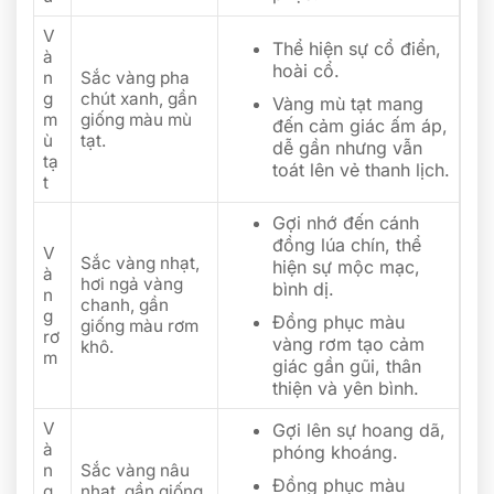
V
Thể hiện sự cổ điển,
à
hoài cổ.
n
Sắc vàng pha
g
chút xanh, gần
Vàng mù tạt mang
m
giống màu mù
đến cảm giác ấm áp,
ù
tạt.
dễ gần nhưng vẫn
tạ
toát lên vẻ thanh lịch.
t
Gợi nhớ đến cánh
đồng lúa chín, thể
V
Sắc vàng nhạt,
hiện sự mộc mạc,
à
hơi ngả vàng
bình dị.
n
chanh, gần
g
Đồng phục màu
giống màu rơm
rơ
vàng rơm tạo cảm
khô.
m
giác gần gũi, thân
thiện và yên bình.
V
Gợi lên sự hoang dã,
à
phóng khoáng.
n
Sắc vàng nâu
Đồng phục màu
g
nhạt, gần giống