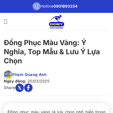
Bỏ
Hotline
0901893234
qua
nội
dung
Đồng Phục Màu Vàng: Ý
Nghĩa, Top Mẫu & Lưu Ý Lựa
Chọn
Phạm Quang Anh
Ngày đăng:
20/03/2025
Share
Đồng phục màu vàng là lựa chọn phổ biến trong