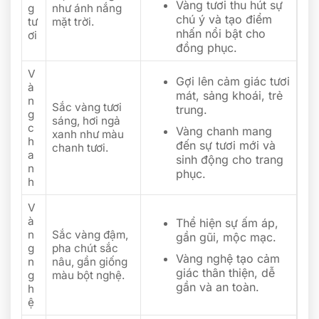
Vàng tươi thu hút sự
g
như ánh nắng
chú ý và tạo điểm
tư
mặt trời.
nhấn nổi bật cho
ơi
đồng phục.
V
Gợi lên cảm giác tươi
à
mát, sảng khoái, trẻ
n
Sắc vàng tươi
trung.
g
sáng, hơi ngả
c
Vàng chanh mang
xanh như màu
h
đến sự tươi mới và
chanh tươi.
a
sinh động cho trang
n
phục.
h
V
à
Thể hiện sự ấm áp,
n
Sắc vàng đậm,
gần gũi, mộc mạc.
g
pha chút sắc
Vàng nghệ tạo cảm
n
nâu, gần giống
giác thân thiện, dễ
g
màu bột nghệ.
gần và an toàn.
h
ệ