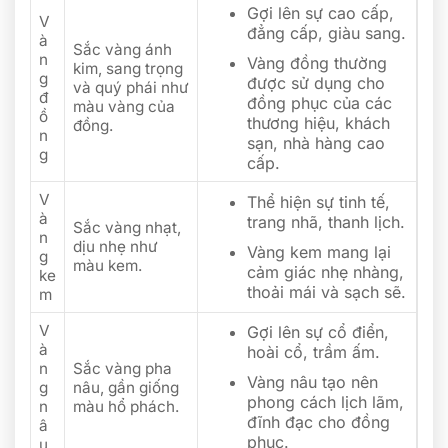
Gợi lên sự cao cấp,
V
đẳng cấp, giàu sang.
à
Sắc vàng ánh
n
Vàng đồng thường
kim, sang trọng
g
được sử dụng cho
và quý phái như
đ
đồng phục của các
màu vàng của
ồ
thương hiệu, khách
đồng.
n
sạn, nhà hàng cao
g
cấp.
V
Thể hiện sự tinh tế,
à
trang nhã, thanh lịch.
Sắc vàng nhạt,
n
dịu nhẹ như
Vàng kem mang lại
g
màu kem.
cảm giác nhẹ nhàng,
ke
thoải mái và sạch sẽ.
m
V
Gợi lên sự cổ điển,
à
hoài cổ, trầm ấm.
n
Sắc vàng pha
Vàng nâu tạo nên
g
nâu, gần giống
phong cách lịch lãm,
n
màu hổ phách.
đĩnh đạc cho đồng
â
phục.
u