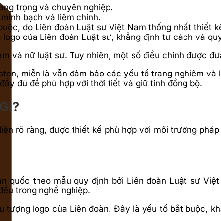
rang trọng và chuyên nghiệp.
, minh bạch và liêm chính.
 buộc, do Liên đoàn Luật sư Việt Nam thống nhất thiết k
g logo của Liên đoàn Luật sư, khẳng định tư cách và q
 và nữ luật sư. Tuy nhiên, một số điều chỉnh được đưa r
ston, miễn là vẫn đảm bảo các yếu tố trang nghiêm và l
ầy đủ để phù hợp với thời tiết và giữ tính đồng bộ.
Gì?
ện rõ ràng, được thiết kế phù hợp với môi trường pháp 
àn quốc theo mẫu quy định bởi Liên đoàn Luật sư Việt
 đều trong nghề nghiệp.
u tượng logo của Liên đoàn. Đây là yếu tố bắt buộc, k