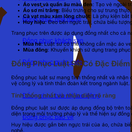
Áo vest và quần âu màu đen
: Tạo vẻ ngoài t
Áo sơ mi trắng
: Biểu trưng cho sự trung thực
Cà vạt màu xám lông chuột
: Là phụ kiện bắt
Đồng phục nhà hàng
Huy hiệu
: Đeo bên ngực trái, chứa biểu tượn
Trang phục trên được áp dụng đồng nhất cho cả nam
Đồng phục khách sạn
Mùa hè
: Luật sư có thể không cần mặc áo ve
Mùa đông
: Khuyến khích sử dụng trang phục đ
Đồng phục quán cafe
Đồng Phục Luật Sư Có Đặc Điểm 
LĨNH VỰC
Đồng phục luật sư mang tính thống nhất và nhận di
vệ công lý và tinh thần đoàn kết trong ngành luật.
Đồng phục bảo hộ lao động
Tính thống nhất và nhận diện rõ ràng
Đồng phục luật sư được áp dụng đồng bộ trên to
diện trong môi trường pháp lý và thể hiện sự đồng
Đồng phục bảo vệ
Huy hiệu được gắn bên ngực trái của áo, chứa biể
nghề.