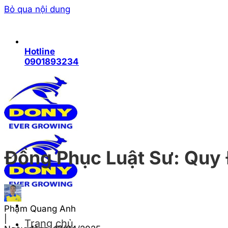
Bỏ qua nội dung
Hotline
0901893234
Đồng Phục Luật Sư: Quy 
Phạm Quang Anh
|
Trang chủ