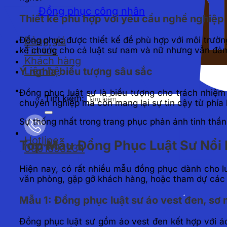
Đồng phục công nhân
Thiết kế phù hợp với yêu cầu nghề nghiệp
Bảng giá
Đồng phục được thiết kế để phù hợp với môi trường
Tin tức
kế chung cho cả luật sư nam và nữ nhưng vẫn đảm 
Khách hàng
Liên hệ
Ý nghĩa biểu tượng sâu sắc
Đồng phục luật sư là biểu tượng cho trách nhiệm
Tìm kiếm:
chuyên nghiệp mà còn mang lại sự tin cậy từ phía
Sự thống nhất trong trang phục phản ánh tinh thần 
Hotline
Top Mẫu Đồng Phục Luật Sư Nổi 
0901893234
Hiện nay, có rất nhiều mẫu đồng phục dành cho lu
văn phòng, gặp gỡ khách hàng, hoặc tham dự các 
Mẫu 1: Đồng phục luật sư áo vest đen, sơ 
Đồng phục luật sư gồm áo vest đen kết hợp với á