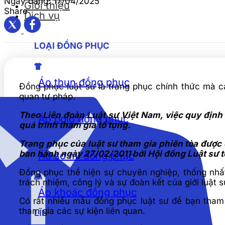
Ngày đăng:
17/04/2025
Giới thiệu
Share
Dịch vụ
LOẠI ĐỒNG PHỤC
Áo thun đồng phục
Đồng phục luật sư là trang phục chính thức mà c
quan tư pháp.
Theo Liên đoàn Luật sư Việt Nam, việc quy định
Áo polo đồng phục
quá trình tham gia tố tụng.
Trang phục của luật sư tham gia phiên tòa đượ
ban hành ngày 27/02/2011 bởi Hội đồng Luật sư 
Áo sơ mi đồng phục
Đồng phục thể hiện sự chuyên nghiệp, thống nhất
trách nhiệm, công lý và sự đoàn kết của giới luật s
Áo khoác đồng phục
Có rất nhiều mẫu đồng phục luật sư để bạn tham
tham gia các sự kiện liên quan.
LĨNH VỰC