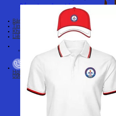
Đồng phục công nhân
Bảng giá
Tin tức
Khách hàng
Liên hệ
Tìm kiếm:
Hotline
0901893234