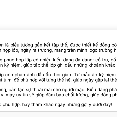
òn là biểu tượng gắn kết tập thể, được thiết kế đồng 
 họp lớp, ngày ra trường, mang trên mình logo trường họ
 phục họp lớp có nhiều kiểu dáng đa dạng: cổ trụ, cổ 
n kỷ niệm, giúp tập thể lớp ghi dấu những khoảnh khắc
lớp còn phản ánh dấu ấn thời gian. Từ mẫu áo kỷ ni
 tỉ mỉ để phù hợp với từng thế hệ, giúp ngày gặp lại th
rọng, cần tạo sự thoải mái cho người mặc. Kiểu dáng phả
vị may uy tín sẽ giúp đảm bảo chất lượng, giúp đồng p
 phù hợp, hãy tham khảo ngay những gợi ý dưới đây!