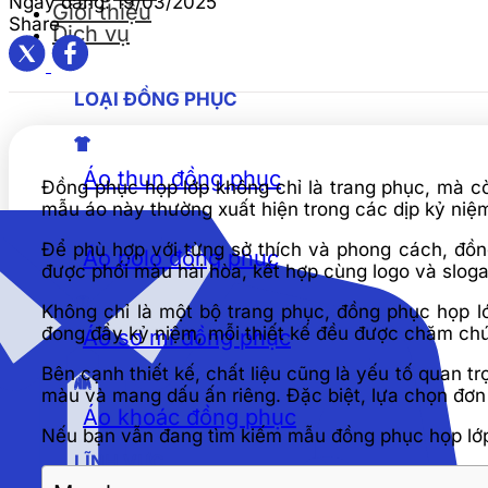
Ngày đăng:
19/03/2025
Giới thiệu
Share
Dịch vụ
LOẠI ĐỒNG PHỤC
Áo thun đồng phục
Đồng phục họp lớp không chỉ là trang phục, mà c
mẫu áo này thường xuất hiện trong các dịp kỷ niệm
Để phù hợp với từng sở thích và phong cách, đồng
Áo polo đồng phục
được phối màu hài hòa, kết hợp cùng logo và sloga
Không chỉ là một bộ trang phục, đồng phục họp 
đong đầy kỷ niệm, mỗi thiết kế đều được chăm chút
Áo sơ mi đồng phục
Bên cạnh thiết kế, chất liệu cũng là yếu tố quan t
màu và mang dấu ấn riêng. Đặc biệt, lựa chọn đơn 
Áo khoác đồng phục
Nếu bạn vẫn đang tìm kiếm mẫu đồng phục họp lớp
LĨNH VỰC