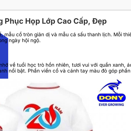
g Phục Họp Lớp Cao Cấp, Đẹp
, mẫu cổ tròn giản dị và mẫu cá sấu thanh lịch. Mỗi thi
rong ngày hội ngộ.
nhớ về tuổi học trò hồn nhiên, tươi vui với quần xanh, 
anh nổi bật. Phần viền cổ và cánh tay màu đỏ góp phần