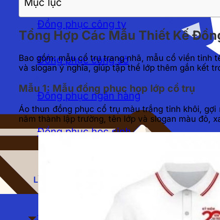
Mục lục
Đồng phục công ty
Tổng Hợp Các Mẫu Thiết Kế Đồn
Bao gồm: mẫu cổ trụ trang nhã, mẫu cổ viền tinh tế
Đồng phục công sở
và slogan ý nghĩa, giúp tập thể lớp thêm gắn kết t
Mẫu 1: Mẫu đồng phục họp lớp cổ trụ
Đồng phục ngân hàng
Áo thun đồng phục cổ trụ màu trắng tinh khôi, gợi 
năm thành lập trường, tên lớp và slogan màu đỏ, x
Đồng phục học sinh
LĨNH VỰC
Đồng phục spa