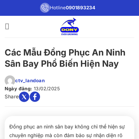
Bỏ
Hotline
0901893234
qua
nội
dung
Các Mẫu Đồng Phục An Ninh
Sân Bay Phổ Biến Hiện Nay
ctv_landoan
Ngày đăng:
13/02/2025
Share
Đồng phục an ninh sân bay không chỉ thể hiện sự
chuyên nghiệp mà còn đảm bảo sự nhận diện rõ