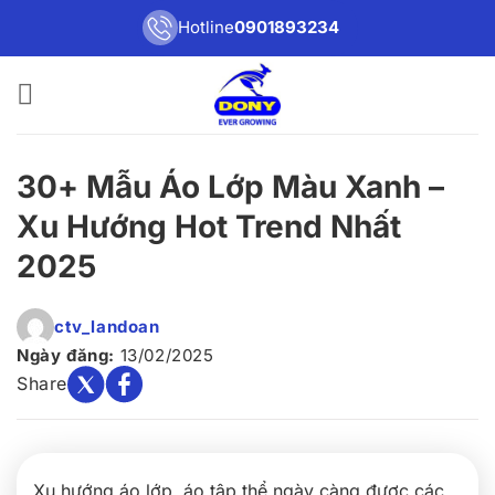
Bỏ
Hotline
0901893234
qua
nội
dung
30+ Mẫu Áo Lớp Màu Xanh –
Xu Hướng Hot Trend Nhất
2025
ctv_landoan
Ngày đăng:
13/02/2025
Share
Xu hướng áo lớp, áo tập thể ngày càng được các