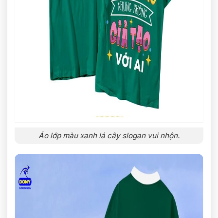
Áo lớp màu xanh lá cây slogan vui nhộn.